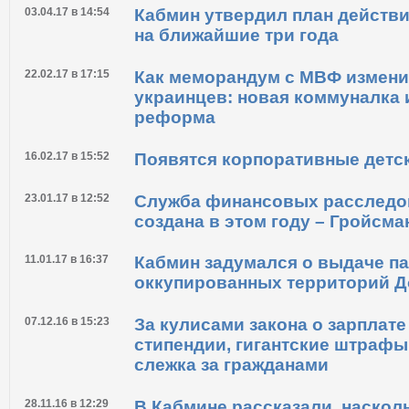
03.04.17 в 14:54
Кабмин утвердил план действ
на ближайшие три года
22.02.17 в 17:15
Как меморандум с МВФ измени
украинцев: новая коммуналка 
реформа
16.02.17 в 15:52
Появятся корпоративные детс
23.01.17 в 12:52
Служба финансовых расследо
создана в этом году – Гройсма
11.01.17 в 16:37
Кабмин задумался о выдаче п
оккупированных территорий Д
07.12.16 в 15:23
За кулисами закона о зарплате
стипендии, гигантские штрафы
слежка за гражданами
28.11.16 в 12:29
В Кабмине рассказали, наскол