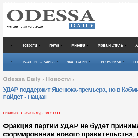
Четверг,
6 августа 2026
Новости
News
Мнения
Мода и Стиль
А
Психология
НАСЛЕДИЕ СТАЛИНА
ЛЮСТРАЦИИ
ЕВРОМАЙДАН
ГЕ
Odessa Daily
›
Новости
›
УДАР поддержит Яценюка-премьера, но в Кабм
пойдет - Пацкан
Реклама
Скачать журнал STYLE
Фракция партии УДАР не будет принима
формировании нового правительства, 