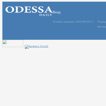
Вход
Телефон редакции: (063) 994-63-77
Редакц
При пер