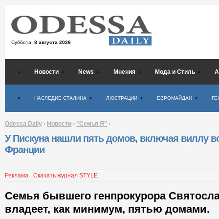
Суббота,
8 августа 2026
Новости
News
Мнения
Мода и Стиль
А
Психология
НАСЛЕДИЕ СТАЛИНА
ЛЮСТРАЦИИ
ЕВРОМАЙДАН
ГЕ
Odessa Daily
›
Новости
›
"Семья Я"
›
У Пискуна нашли пять домов, включая виллу в
Франции
Реклама
Скачать журнал STYLE
Семья бывшего генпрокурора Святосла
владеет, как минимум, пятью домами.