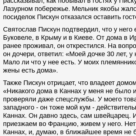
рассказывал, как побывал в гостях у Писк
Лазурном побережье. Мельник якобы жало
посиделок Пискун отказался оставить гост
Святослав Пискун подтвердил, что у него 
Буковеле, в Крыму и в Киеве. От дома в И
ранее проживал, он открестился. На вопр
он дочери, ответил: «Моей дочке 30 лет, у
Мало ли что у нее есть. У моих племянник
жены есть дома».
Также Пискун отрицает, что владеет домом
«Никакого дома в Каннах у меня не было и
проверяли даже спецслужбы. У моего тов
западного - он тоже мой кум - действитель
Каннах. Он давно здесь, сам швейцарец. И
приезжаем во Францию, живем у него. Нет
Каннах, и, думаю, в ближайшее время не б