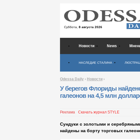
Суббота,
8 августа 2026
Новости
News
Мнен
Психология
НАСЛЕДИЕ СТАЛИНА
ЛЮСТРА
Odessa Daily
›
Новости
›
У берегов Флориды найдено
галеонов на 4,5 млн доллар
Реклама
Скачать журнал STYLE
Сундуки с золотыми и серебряным
найдены на борту торговых галеоно