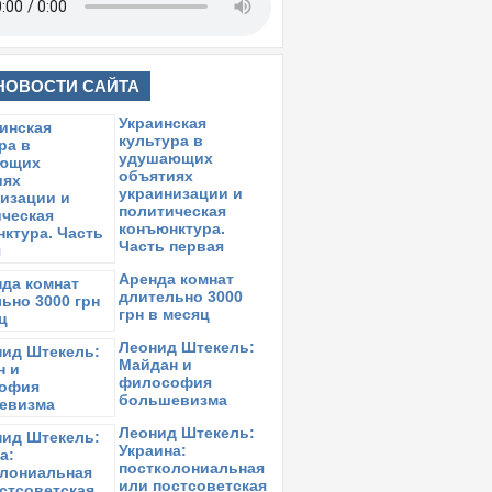
НОВОСТИ САЙТА
Украинская
культура в
удушающих
объятиях
украинизации и
политическая
конъюнктура.
Часть первая
Аренда комнат
длительно 3000
грн в месяц
Леонид Штекель:
Майдан и
философия
большевизма
Леонид Штекель:
Украина:
постколониальная
или постсоветская