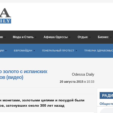
ия
Мода и Стиль
Афиша Одессы
Отдых
Бизнес
ЦИИ
ЕВРОМАЙДАН
ГЕНЕРАЛЬНЫЙ ПРОТЕСТ
ТРИБУНА ЗДРАВОМЫ
 золото с испанских
Odessa Daily
ов (видео)
20 августа 2015
в 10:33
РАД
и монетами, золотыми цепями и посудой были
Общест
в, затонувших около 300 лет назад