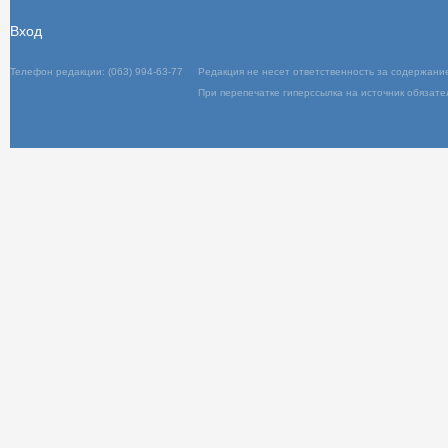
Вход
Телефон редакции: (063) 994-63-77
Редакц
При пер