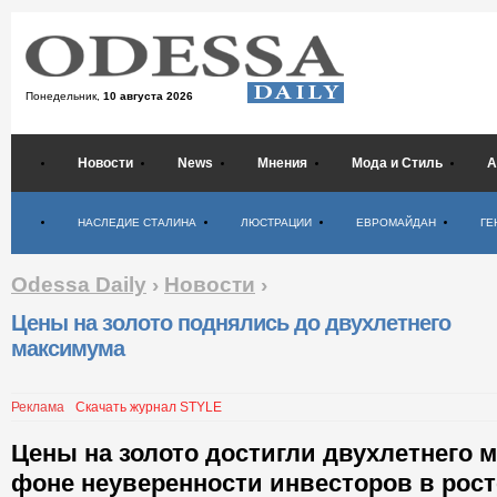
Понедельник,
10 августа 2026
Новости
News
Мнения
Мода и Стиль
А
Психология
НАСЛЕДИЕ СТАЛИНА
ЛЮСТРАЦИИ
ЕВРОМАЙДАН
ГЕ
Odessa Daily
›
Новости
›
Цены на золото поднялись до двухлетнего
максимума
Реклама
Скачать журнал STYLE
Цены на золото достигли двухлетнего 
фоне неуверенности инвесторов в рос