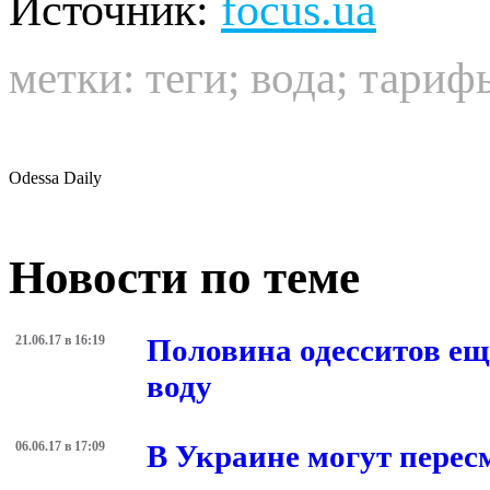
Источник:
focus.ua
метки:
теги
;
вода
;
тариф
Odessa Daily
Новости по теме
21.06.17 в 16:19
Половина одесситов ещ
воду
06.06.17 в 17:09
В Украине могут пересм