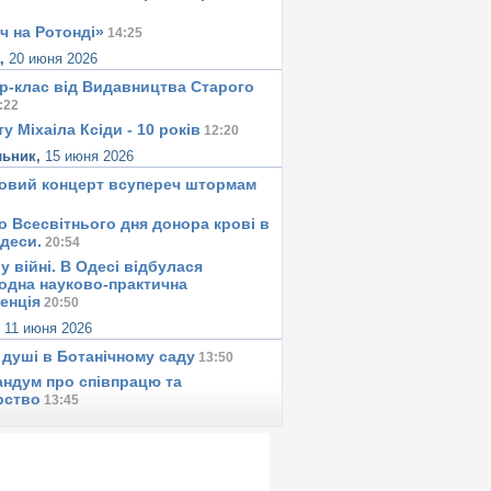
ч на Ротонді»
14:25
а,
20 июня 2026
р-клас від Видавництва Старого
:22
у Міхаіла Ксіди - 10 років
12:20
льник,
15 июня 2026
овий концерт всупереч штормам
о Всесвітнього дня донора крові в
Одеси.
20:54
у вiйнi. В Одесi вiдбулася
одна науково-практична
енція
20:50
,
11 июня 2026
 душi в Ботанiчному саду
13:50
ндум про співпрацю та
рство
13:45