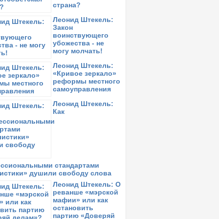
страна?
Леонид Штекель:
Закон
воинствующего
убожества - не
могу молчать!
Леонид Штекель:
«Кривое зеркало»
реформы местного
самоуправления
Леонид Штекель:
Как
ссиональными стандартами
истики» душили свободу слова
Леонид Штекель: О
реванше «мэрской
мафии» или как
остановить
партию «Доверяй