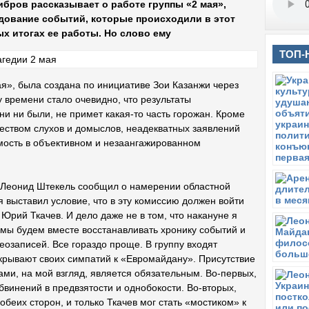
бров рассказывает о работе группы «2 мая»,
дование событий, которые происходили в этот
ых итогах ее работы. Но слово ему
ТОП-
я», была создана по инициативе Зои Казанжи через
у времени стало очевидно, что результаты
и ни были, не примет какая-то часть горожан. Кроме
жеством слухов и домыслов, неадекватных заявлений
мость в объективном и незаангажированном
и Леонид Штекель сообщил о намерении областной
я выставил условие, что в эту комиссию должен войти
Юрий Ткачев. И дело даже не в том, что накануне я
о мы будем вместе восстанавливать хронику событий и
озаписей. Все гораздо проще. В группу входят
крывают своих симпатий к «Евромайдану». Присутствие
ами, на мой взгляд, является обязательным. Во-первых,
бвинений в предвзятости и однобокости. Во-вторых,
беих сторон, и только Ткачев мог стать «мостиком» к