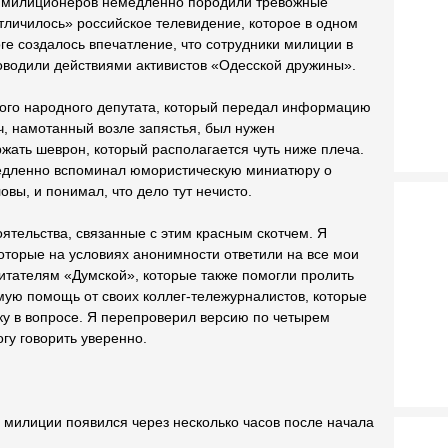
х милиционеров немедленно породили тревожные
отличилось» российское телевидение, которое в одном
ге создалось впечатление, что сотрудники милиции в
оводили действиями активистов «Одесской дружины».
ного народного депутата, который передал информацию
ч, намотанный возле запястья, был нужен
жать шеврон, который располагается чуть ниже плеча.
дленно вспоминал юмористическую миниатюру о
ловы, и понимал, что дело тут нечисто.
ятельства, связанные с этим красным скотчем. Я
оторые на условиях анонимности ответили на все мои
итателям «Думской», которые также помогли пролить
мую помощь от своих коллег-тележурналистов, которые
ку в вопросе. Я перепроверил версию по четырем
гу говорить уверенно.
в милиции появился через несколько часов после начала