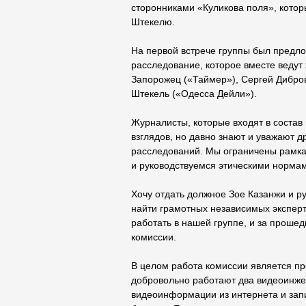
сторонниками «Куликова поля», котор
Штекелю.
На первой встрече группы был предл
расследование, которое вместе ведут
Запорожец («Таймер»), Сергей Дибров
Штекель («Одесса Дейли»).
Журналисты, которые входят в состав
взглядов, но давно знают и уважают 
расследований. Мы ограничены рамка
и руководствуемся этическими норма
Хочу отдать должное Зое Казанжи и р
найти грамотных независимых экспер
работать в нашей группе, и за проше
комиссии.
В целом работа комиссии является п
добровольно работают два видеоинже
видеоинформации из интернета и запи