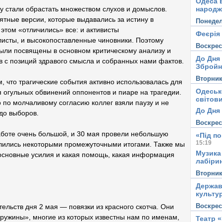
Одеса в
народж
зу стали обрастать множеством слухов и домыслов.
тные версии, которые выдавались за истину в
Понеде
этом «отличились» все: и активисты
Феєрія
листы, и высокопоставленные чиновники. Поэтому
Воскре
ыли посвящены в основном критическому анализу и
До Дня
 с позиций здравого смысла и собранных нами фактов.
Збройн
Вторни
, что трагические события активно использовалась для
Одеськ
 огульных обвинений оппонентов и пиаре на трагедии.
світови
 по молчаливому согласию коллег взяли паузу и не
До Дня 
до выборов.
Воскре
аботе очень большой, и 30 мая провели небольшую
«Під п
15:19
лились некоторыми промежуточными итогами. Также мы
Музика
 основные усилия и какая помощь, какая информация
лабірин
Вторни
Держав
культу
Воскре
ельств дня 2 мая — повязки из красного скотча. Они
дружины», многие из которых известны нам по именам,
Театр 