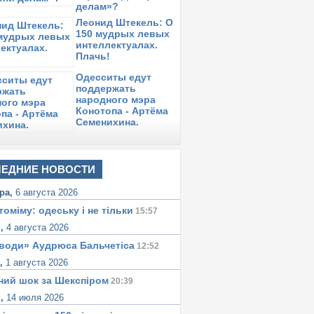
делам»?
Леонид Штекель: О
150 мудрых левых
интеллектуалах.
Плачь!
Одесситы едут
поддержать
народного мэра
Конотопа - Артёма
Семенихина.
ЕДНИЕ НОВОСТИ
ра,
6 августа 2026
томіму: одеську i не тiльки
15:57
к,
4 августа 2026
води» Аудрюса Бальчетiса
12:52
а,
1 августа 2026
ний шок за Шекспіром
20:39
к,
14 июля 2026