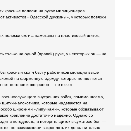
ях красные полоски на руках милиционеров
от активистов «Одесской дружины», у которых повязки
ях полоски скотча намотаны на пластиковый щиток,
ть только на одной (правой) руке, у некоторых он — на
тобы красный скотч был у работников милиции выше
похожей на форменную одежду, которые не являются
 нет погонов и шевронов — не в счет.
и военнослужащего внутренних войск, помимо шлема,
 щитки-налокотники, которые надеваются на
е особо широкими «липучками», которые обхватывают
такое крепление достаточно надежно. Однако со
дит в негодность, и потерять щиток в суматохе боя —
ются по возможности закреплять их дополнительно.