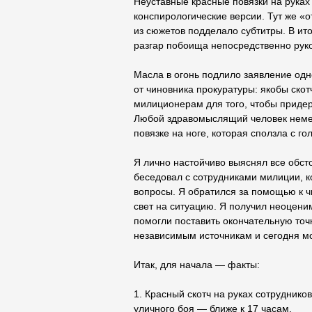
Неуставные красные повязки на рука
конспирологические версии. Тут же «
из сюжетов подделало субтитры. В ито
разгар побоища непосредственно рук
Масла в огонь подлило заявление од
от чиновника прокуратуры: якобы скот
милиционерам для того, чтобы придер
Любой здравомыслящий человек неме
повязке на ноге, которая сползла с го
Я лично настойчиво выяснял все обсто
беседовал с сотрудниками милиции, к
вопросы. Я обратился за помощью к ч
свет на ситуацию. Я получил неоцени
помогли поставить окончательную точ
независимым источникам и сегодня мо
Итак, для начала — факты:
1. Красный скотч на руках сотруднико
уличного боя — ближе к 17 часам.