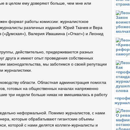
ые в целом ему доверяют больше, чем мне или
ожен формат работы комиссии: журналистское
 журналисты различных изданий: Юрий Ткачев и Вера
 («Думская»), Валерия Ивашкина («Откат») и Леонид
 группы, действительно, придерживаются разных
друг друга и имеют опыт проведения собственных
ми законодательства, мы заботимся о своей репутации
ми журналистики.
уководству области. Областная администрация помогла
тов, готовых на общественных началах напряженно
дшие три недели больше никак не вмешивалась в работу
«профе
журнал
редельно неформальной. Помимо журналистов, с нами
нера, которые обрабатывают гигантские объемы
си, которой с нами делятся коллеги-журналисты и