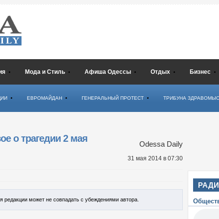
ия
Мода и Стиль
Афиша Одессы
Отдых
Бизнес
ЦИИ
ЕВРОМАЙДАН
ГЕНЕРАЛЬНЫЙ ПРОТЕСТ
ТРИБУНА ЗДРАВОМЫ
ое о трагедии 2 мая
Odessa Daily
31 мая 2014
в 07:30
РАД
ия редакции может не совпадать с убеждениями автора.
Общест