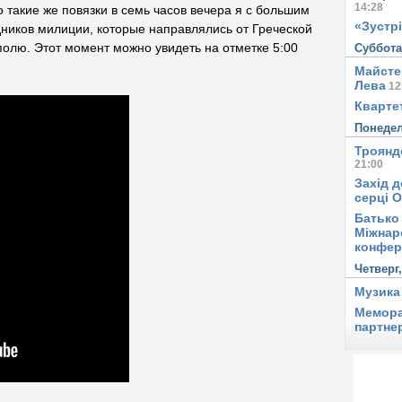
14:28
 такие же повязки в семь часов вечера я с большим
«Зустрі
дников милиции, которые направлялись от Греческой
олю. Этот момент можно увидеть на отметке 5:00
Суббот
Майсте
Лева
12
Квартет
Понеде
Троянд
21:00
Захід д
серці 
Батько 
Міжнар
конфер
Четверг
Музика
Мемора
партне