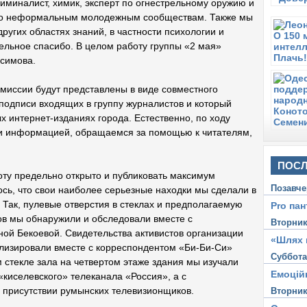
криминалист, химик, эксперт по огнестрельному оружию и
 по неформальным молодежным сообществам. Также мы
ругих областях знаний, в частности психологии и
дельное спасибо. В целом работу группы «2 мая»
асимова.
миссии будут представлены в виде совместного
 подписи входящих в группу журналистов и который
х интернет-изданиях города. Естественно, по ходу
и информацией, обращаемся за помощью к читателям,
ПОСЛ
ту предельно открыто и публиковать максимум
Позавче
ось, что свои наиболее серьезные находки мы сделали в
 Так, пулевые отверстия в стеклах и предполагаемую
Pro пан
ов мы обнаружили и обследовали вместе с
Вторни
ой Бекоевой. Свидетельства активистов организации
«Шлях 
лизировали вместе с корреспондентом «Би-Би-Си»
Суббот
стекле зала на четвертом этаже здания мы изучали
Емоцій
киселевского» телеканала «Россия», а с
 присутствии румынских телевизионщиков.
Вторни