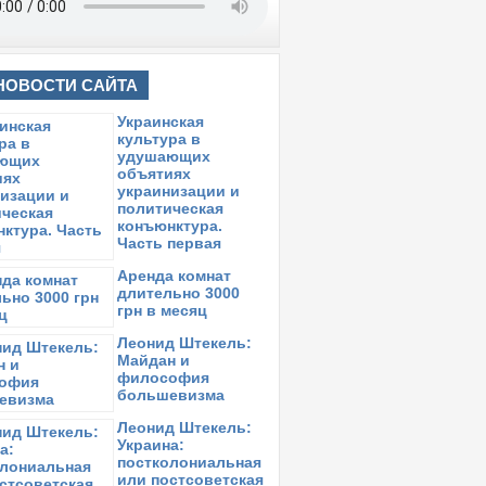
НОВОСТИ САЙТА
Украинская
культура в
удушающих
объятиях
украинизации и
политическая
конъюнктура.
Часть первая
Аренда комнат
длительно 3000
грн в месяц
Леонид Штекель:
Майдан и
философия
большевизма
Леонид Штекель:
Украина:
постколониальная
или постсоветская