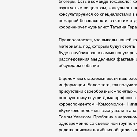
блогеры. Есть в команде токсиколог, 
взрывчатым веществам, консультант
консультируемся со специалистами в д
пожарной безопасности, за что им от
координирует журналист Татьяна Гер
Предполагается, что выводы нашей ко
материала, под которым будут стоять
будет опубликован в самых популярны
расследования мы делимся фактами 
обсуждаем события.
В целом мы стараемся вести наш рабо
информации. Более того, так получил
присутствии своеобразных «понятых».
огневую точку внутри Дома профсоюз
корреспондентом «Комсомолки» Нигин
«Куликово поле» мы выслушали и ана
Томом Уивелом. Пробоину в наружном 
одновременно со съемочной группой «
родственниками погибших общались в