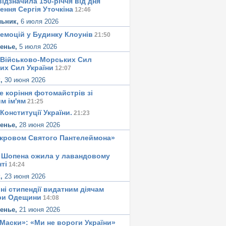
ідзначила 150-річчя від дня
ення Сергія Уточкіна
12:46
льник,
6 июля 2026
 емоцій у Будинку Клоунів
21:50
сенье,
5 июля 2026
 Військово-Морських Сил
их Сил України
12:07
к,
30 июня 2026
е корiння фотомайстрiв зі
м iм'ям
21:25
Конституцiї України.
21:23
сенье,
28 июня 2026
окровом Святого Пантелеймона»
 Шопена ожила у лавандовому
тi
14:24
к,
23 июня 2026
ні стипендії видатним діячам
ри Одещини
14:08
сенье,
21 июня 2026
«Маски»: «Ми не вороги України»