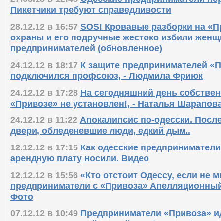
Пикетчики требуют справедливости
28.12.12 в 16:57
SOS! Кровавые разборки на «П
охраны и его подручные жестоко избили женщ
предпринимателей (обновленное)
24.12.12 в 18:17
К защите предпринимателей «П
подключился профсоюз, - Людмила Фриюк
24.12.12 в 17:28
На сегодняшний день собствен
«Привозе» не установлен!, - Наталья Шарапов
24.12.12 в 11:22
Апокалипсис по-одесски. Посл
двери, обледеневшие люди, едкий дым..
12.12.12 в 17:15
Как одесские предприниматели
арендную плату носили. Видео
12.12.12 в 15:56
«Кто отстоит Одессу, если не м
предприниматели с «Привоза» Апелляционный
Фото
07.12.12 в 10:49
Предприниматели «Привоза» ид