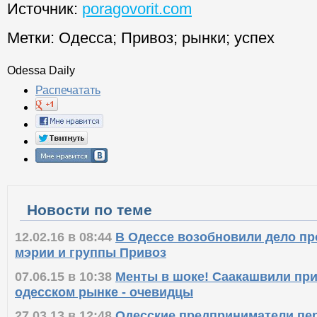
Источник:
poragovorit.com
Метки:
Одесса
;
Привоз
;
рынки
;
успех
Odessa Daily
Распечатать
Новости по теме
12.02.16 в 08:44
В Одессе возобновили дело пр
мэрии и группы Привоз
07.06.15 в 10:38
Менты в шоке! Саакашвили при
одесском рынке - очевидцы
27.03.13 в 12:48
Одесские предприниматели пер