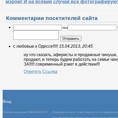
мэром! И на всякий случай все фотографируют
Комментарии посетителей сайта
Имя
Отправить
c любовью к Одессе!!!!!
15.04.2013, 20:45
ну что сказать, аферисты и продажные чинуши,
продают, и теперь будем работать на семьи чи
ЗА!!!!! современный рэкет в действии!!!
Ответить
Ссылка
Вход
Телефон редакции: (063) 994-63-77
Редакц
При пер