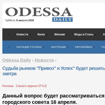
Суббота,
8 августа 2026
Новости
News
Мнения
Мода и Стиль
А
Психология
НАСЛЕДИЕ СТАЛИНА
ЛЮСТРАЦИИ
ЕВРОМАЙДАН
ГЕ
Odessa Daily
›
Новости
›
Судьба рынков "Привоз" и Успех" будет решат
завтра
Реклама
Скачать журнал STYLE
Данный вопрос будет рассматриваться
городского совета 16 апреля.