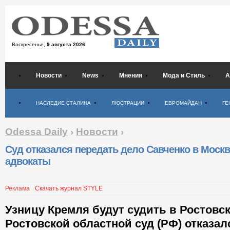
Воскресенье,
9 августа 2026
Новости
News
Мнения
Мода и Стиль
А
Психология
НАСЛЕДИЕ СТАЛИНА
ЛЮСТРАЦИИ
ЕВРОМАЙДАН
ГЕ
Odessa Daily
›
Новости
›
Суд отказался передать дело Савченко в Москву
адвокаты
Реклама
Скачать журнал STYLE
Узницу Кремля будут судить в Ростовск
Ростовской областной суд (РФ) отказал