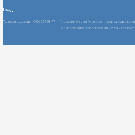
Вход
Телефон редакции: (063) 994-63-77
Редакц
При пер