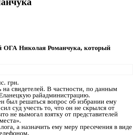
манчука
ой ОГА Николая Романчука, который
с. грн.
ь на свидетелей. В частности, по данным
и Еланецкую райадминистрацию.
ен был решаться вопрос об избрании ему
ил суд учесть то, что он не скрылся от
 что не вымогал взятку от представителей
места».
ога, а назначить ему меру пресечения в виде
телефоном.