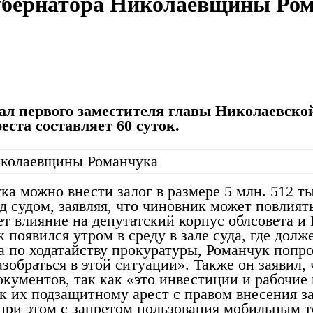
губернатора Николаевщины Ро
ал первого заместителя главы Николаевск
еста составляет 60 суток.
ка можно внести залог в размере 5 млн. 512 ты
д судом, заявляя, что чиновник может повлият
т влияние на депутатский корпус облсовета 
появился утром в среду в зале суда, где долж
по ходатайству прокуратуры, Романчук попрос
азобраться в этой ситуации». Также он заявил,
кументов, так как «это инвестиции и рабочие 
 их подзащитному арест с правом внесения зал
 при этом с запретом пользования мобильным 