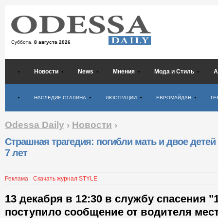
Суббота,
8 августа 2026
Новости
News
Мнения
Мода и Стиль
А
Психология
НАСЛЕДИЕ СТАЛИНА
ЛЮСТРАЦИИ
ЕВРОМАЙДАН
ГЕ
Odessa Daily
›
Новости
›
Страшная трагедия: погибли мать и двое детей 
7 лет
Реклама
Скачать журнал STYLE
13 декабря в 12:30 в службу спасения "1
поступило сообщение от водителя мес