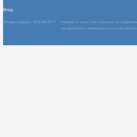
Вход
Телефон редакции: (063) 994-63-77
Редакц
При пер