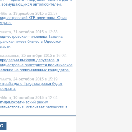
а возмущающихся автолюбителей.
уббота,
19 декабря 2015
в 23:37:
риднестровский КГБ арестовал Юрия
етрика.
уббота,
31 октября 2015
в 12:38:
риднестровская чиновница Татьяна
уранская имеет бизнес в Одесской
ласти.
оскресенье,
25 октября 2015
в 16:02:
 предверии выборов депутатов, в
риднестровье обостряется политическое
авление на оппозиционных кандидатов.
уббота,
24 октября 2015
в 15:19:
онтрабанда с Приднестровья будет
ерекрыта.
уббота,
10 октября 2015
в 12:04:
нтидемократический режим
риднестровья, усиливает репрессии в
тношении Ирины Щербининой.
уббота,
19 сентября 2015
в 21:34:
ИО
1 сентября в знак поддержки крымских
атар , Союз Приднестровцев Украины