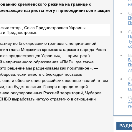
рованию кремлёвского режима на границе с
н
 желающие патриоты могут присоединиться к акции
С
П
П
С
П
Т
ативу по блокированию границы с непризнанной
об
явил глава Меджлиса крымскотатарского народа Рефат
В
оюз приднестровцев Украины», — прим. ред.)
В
й непризнанного образования «ПМР», где также
П
 это решение мы расцениваем как позитивное», —
д
барова, если вместе с блокадой поставок
С
ь еще и обеспечение российских военных частей, в том
К
, это будет позитив. Говоря о предстоящей
п
анию оккупированных Россией территорий, Чубаров
С
 СНБО выработать четкую стратегию в отношении
А
П
о
С
РАД
2
т