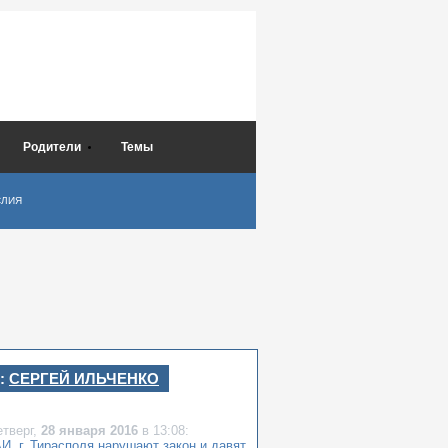
Родители
Темы
СЛИЯ
:
СЕРГЕЙ ИЛЬЧЕНКО
етверг,
28 января 2016
в 13:08:
И, г. Тирасполя нарушают закон и давят