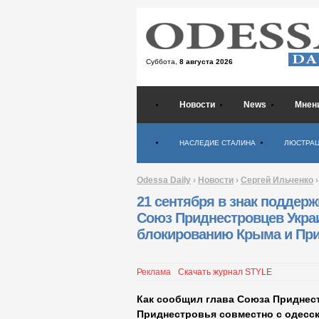
Суббота,
8 августа 2026
Новости
News
Мнен
Психология
НАСЛЕДИЕ СТАЛИНА
ЛЮСТРА
Odessa Daily
›
Новости
›
Сергей Ильченко
›
21 сентября в знак поддерж
Союз Приднестровцев Укра
блокированию Крыма и При
Реклама
Скачать журнал STYLE
Как сообщил глава Союза Приднес
Приднестровья совместно с одесс