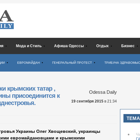
ия
Мода и Стиль
Афиша Одессы
Отдых
Бизнес
ЦИИ
ЕВРОМАЙДАН
ГЕНЕРАЛЬНЫЙ ПРОТЕСТ
ТРИБУНА ЗДРАВОМЫ
ки крымских татар ,
Odessa Daily
ины присоединится к
19 сентября 2015
в 21:34
днестровья.
ТЕМА
тровья Украины Олег Хвощевский, украинцы
Ч
кими евромайдановцами и крымскими
ГА