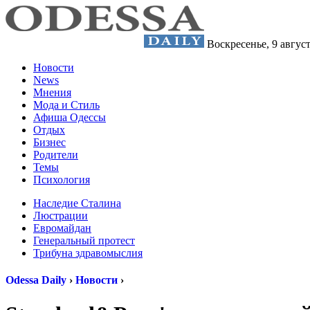
Воскресенье,
9 авгус
Новости
News
Мнения
Мода и Стиль
Афиша Одессы
Отдых
Бизнес
Родители
Темы
Психология
Наследие Сталина
Люстрации
Евромайдан
Генеральный протест
Трибуна здравомыслия
Odessa Daily
›
Новости
›