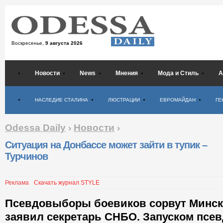
Воскресенье,
9 августа 2026
Новости
News
Мнения
Мода и Стиль
А
Психология
НАСЛЕДИЕ СТАЛИНА
ЛЮСТРАЦИИ
ЕВРОМАЙДАН
ГЕ
Odessa Daily
›
Новости
›
Ситуация на Донбассе может зайти в тупик –
Турчинов
Реклама
Скачать журнал STYLE
Псевдовыборы боевиков сорвут Минск
заявил секретарь СНБО. Запуском псе