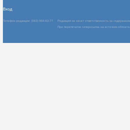
Вход
Телефон редакции: (063) 994-63-77
Редакц
При пер