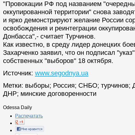
"Провокации РФ под названием "очередн
оккупированной территории" снова заводя
и ярко демонстрируют желание России со
освобождения и реинтеграции оккупирова
Донбасса",- считает Турчинов.
Как известно, в среду лидер донецких бо
Захарченко заявил, что он подписал "указ
собственных "выборов" 18 октября.
Источник:
www.segodnya.ua
Метки:
выборы
;
Россия
;
СНБО
;
турчинов
;
ДНР
;
минские договоренности
Odessa Daily
Распечатать