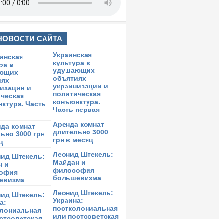
НОВОСТИ САЙТА
Украинская
культура в
удушающих
объятиях
украинизации и
политическая
конъюнктура.
Часть первая
Аренда комнат
длительно 3000
грн в месяц
Леонид Штекель:
Майдан и
философия
большевизма
Леонид Штекель:
Украина:
постколониальная
или постсоветская