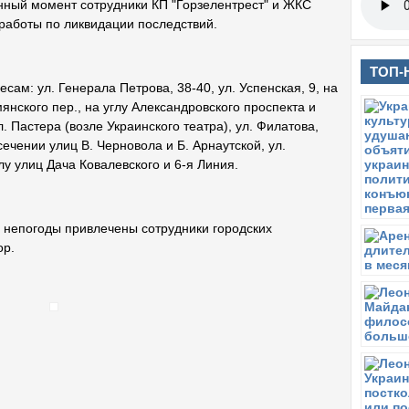
нный момент сотрудники КП "Горзелентрест" и ЖКС
 работы по ликвидации последствий.
ТОП-
сам: ул. Генерала Петрова, 38-40, ул. Успенская, 9, на
нского пер., на углу Александровского проспекта и
л. Пастера (возле Украинского театра), ул. Филатова,
есечении улиц В. Черновола и Б. Арнаутской, ул.
глу улиц Дача Ковалевского и 6-я Линия.
 непогоды привлечены сотрудники городских
ор.