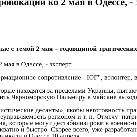
овокации ко 2 мая в Одессе, - 
е с темой 2 мая – годовщиной трагических
рмационное сопротивление - ЮГ", волонтер, в
орые находятся за пределами Украины, пытают
тить Черноморскую Пальмиру в майские выход
истические десанты», якобы неготовность пр
еуправляемость регионом и т. п. Отмечу: патр
я, которые могут дестабилизировать военно-п
кватно и быстро. Скорее всего, уже разработа
никали в Одессе 10 апреля.