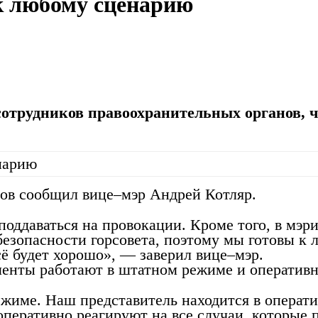
 к любому сценарию
сотрудников правоохранительных органов, ч
тов сообщил вице–мэр Андрей Котляр.
оддаваться на провокации. Кроме того, в мэр
безопасности горсовета, поэтому мы готовы к 
сё будет хорошо», — заверил вице–мэр.
аменты работают в штатном режиме и оперативн
ежиме. Наш представитель находится в операт
оперативно реагируют на все случаи, которые п