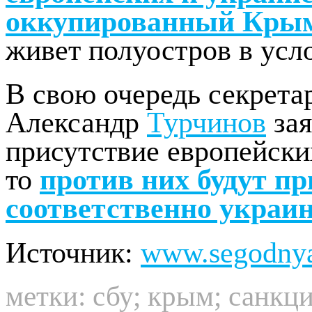
оккупированный Кры
живет полуостров в усл
В свою очередь секрет
Александр
Турчинов
зая
присутствие европейски
то
против них будут п
соответственно украи
Источник:
www.segodny
метки:
сбу
;
крым
;
санкц