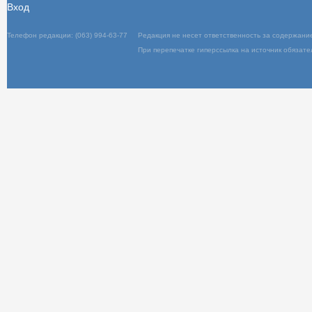
Вход
Телефон редакции: (063) 994-63-77
Редакция не несет ответственность за содержани
При перепечатке гиперссылка на источник обязате