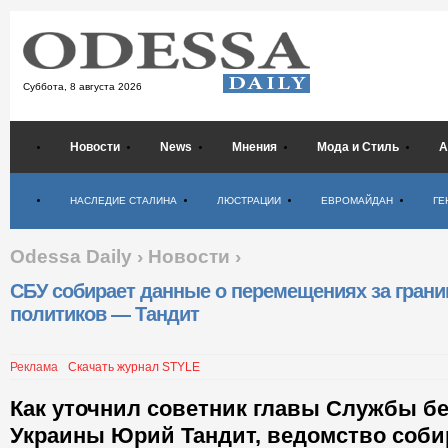
Суббота,
8 августа 2026
Новости
News
Мнения
Мода и Стиль
А
Психология
НАСЛЕДИЕ СТАЛИНА
ЛЮСТРАЦИИ
ЕВРОМАЙДАН
ГЕ
Odessa Daily
›
Новости
›
СБУ собирает данные о перемещениях за грани
политиков — Тандит
Реклама
Скачать журнал STYLE
Как уточнил советник главы Службы б
Украины Юрий Тандит, ведомство соби