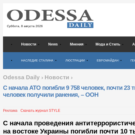
Суббота,
8 августа 2026
Новости
News
Мнения
Мода и Стиль
А
Психология
НАСЛЕДИЕ СТАЛИНА
ЛЮСТРАЦИИ
ЕВРОМАЙДАН
ГЕ
Odessa Daily
›
Новости
›
С начала АТО погибли 9 758 человек, почти 23 т
человек получили ранения, – ООН
Реклама
Скачать журнал STYLE
С начала проведения антитеррористич
на востоке Украины погибли почти 10 т