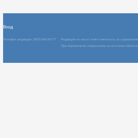
Отправить
Вход
Телефон редакции: (063) 994-63-77
Редакц
При пер