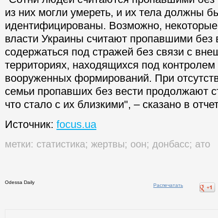
из них могли умереть, и их тела должны б
идентифицированы. Возможно, некоторые
власти Украины считают пропавшими без в
содержаться под стражей без связи с вн
территориях, находящихся под контролем
вооруженных формирований. При отсутст
семьи пропавших без вести продолжают ст
что стало с их близкими", – сказано в отчет
Источник:
focus.ua
метки:
статистика
;
жертвы
;
оон
;
донбасс
;
ато
Odessa Daily
Распечатать