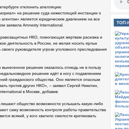
етербурге отклонить апелляцию
мориал» на решение суда нижестоящей инстанции о
 агентом» является юридическим давлением на все
ТОП-
м заявила Amnesty International.
правозащитных НКО, помогающая жертвам расизма и
ою деятельность в России, не желая носить ярлык
ь своего руководителя угрозе уголовного преследования
о вынесенное решение оказалось отнюдь не в пользу
 недальновидное решение идёт в ногу с подавлением
ний гражданского общества. Оно является опасным
ать против других НКО», – заявил Сергей Никитин,
ternational в Москве, добавив:
 лишают общество возможности услышать какую-либо
шают саму возможность контроля работы правительства
тся всякий, у кого хватило смелости критиковать