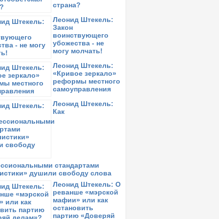
страна?
Леонид Штекель:
Закон
воинствующего
убожества - не
могу молчать!
Леонид Штекель:
«Кривое зеркало»
реформы местного
самоуправления
Леонид Штекель:
Как
ссиональными стандартами
истики» душили свободу слова
Леонид Штекель: О
реванше «мэрской
мафии» или как
остановить
партию «Доверяй