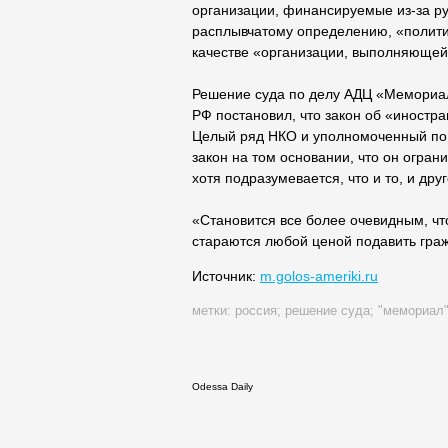
организации, финансируемые из-за р
расплывчатому определению, «полити
качестве «организации, выполняющей
Решение суда по делу АДЦ «Мемориал»
РФ постановил, что закон об «иностра
Целый ряд НКО и уполномоченный по 
закон на том основании, что он огра
хотя подразумевается, что и то, и др
«Становится все более очевидным, чт
стараются любой ценой подавить граж
Источник:
m.golos-ameriki.ru
метки:
россия
;
решение суда
;
"мемориал
Odessa Daily