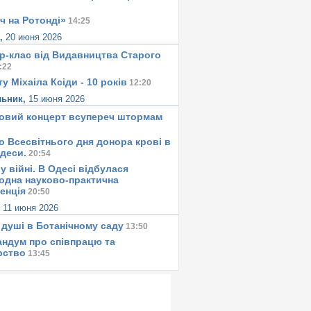
ч на Ротонді»
14:25
а,
20 июня 2026
р-клас від Видавництва Старого
:22
у Міхаіла Ксіди - 10 років
12:20
льник,
15 июня 2026
овий концерт всупереч штормам
о Всесвітнього дня донора крові в
Одеси.
20:54
у вiйнi. В Одесi вiдбулася
одна науково-практична
енція
20:50
,
11 июня 2026
 душi в Ботанiчному саду
13:50
ндум про співпрацю та
рство
13:45