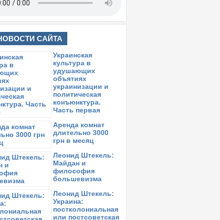
НОВОСТИ САЙТА
Украинская
культура в
удушающих
объятиях
украинизации и
политическая
конъюнктура.
Часть первая
Аренда комнат
длительно 3000
грн в месяц
Леонид Штекель:
Майдан и
философия
большевизма
Леонид Штекель:
Украина:
постколониальная
или постсоветская