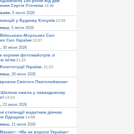
ідзначила 150-річчя від дня
ення Сергія Уточкіна
12:46
льник,
6 июля 2026
 емоцій у Будинку Клоунів
21:50
сенье,
5 июля 2026
 Військово-Морських Сил
их Сил України
12:07
к,
30 июня 2026
е корiння фотомайстрiв зі
м iм'ям
21:25
Конституцiї України.
21:23
сенье,
28 июня 2026
окровом Святого Пантелеймона»
 Шопена ожила у лавандовому
тi
14:24
к,
23 июня 2026
ні стипендії видатним діячам
ри Одещини
14:08
сенье,
21 июня 2026
«Маски»: «Ми не вороги України»