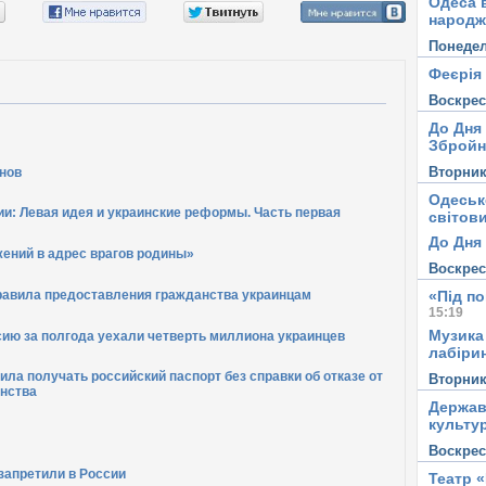
Одеса в
народж
Понеде
Феєрія
Воскре
До Дня
Збройн
Вторни
нов
Одеськ
и: Левая идея и украинские реформы. Часть первая
світови
До Дня 
ений в адрес врагов родины»
Воскре
равила предоставления гражданства украинцам
«Під п
15:19
Музика
сию за полгода уехали четверть миллиона украинцев
лабірин
ла получать российский паспорт без справки об отказе от
Вторни
анства
Держав
культу
Воскре
запретили в России
Театр 