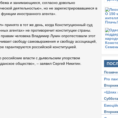
убежа и занимающиеся, согласно довольно
ческой деятельностью», но не зарегистрировавшиеся в
 функции иностранного агента».
 принято в тот же день, когда Конституционный суд
нных агентах» не противоречит конституции страны.
правам человека Владимир Лукин опротестовали этот
ничивает свободу самовыражения и свободу ассоциаций,
угое гарантируются российской конституцией.
о российские власти с дьявольским упорством
ПОСЛ
данское общество», – заявил Сергей Никитин.
Позавче
Pro пан
"
Вторни
«Шлях 
Суббот
Емоцій
Вторни