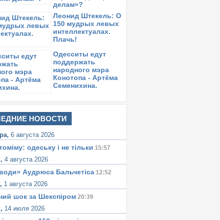
делам»?
Леонид Штекель: О
150 мудрых левых
интеллектуалах.
Плачь!
Одесситы едут
поддержать
народного мэра
Конотопа - Артёма
Семенихина.
ЕДНИЕ НОВОСТИ
ра,
6 августа 2026
томіму: одеську i не тiльки
15:57
к,
4 августа 2026
води» Аудрюса Бальчетiса
12:52
а,
1 августа 2026
ний шок за Шекспіром
20:39
к,
14 июля 2026