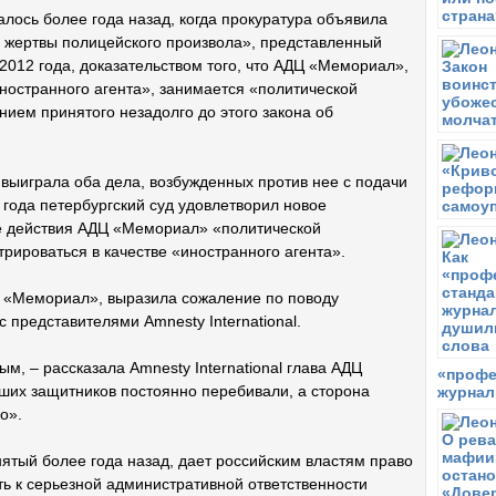
ось более года назад, когда прокуратура объявила
: жертвы полицейского произвола», представленный
2012 года, доказательством того, что АДЦ «Мемориал»,
иностранного агента», занимается «политической
нием принятого незадолго до этого закона об
выиграла оба дела, возбужденных против нее с подачи
 года петербургский суд удовлетворил новое
се действия АДЦ «Мемориал» «политической
трироваться в качестве «иностранного агента».
 «Мемориал», выразила сожаление по поводу
 представителями Amnesty International.
, – рассказала Amnesty International глава АДЦ
«профе
их защитников постоянно перебивали, а сторона
журнал
о».
нятый более года назад, дает российским властям право
ь к серьезной административной ответственности