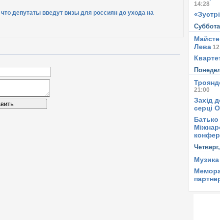
14:28
 что депутаты введут визы для россиян до ухода на
«Зустрі
Суббот
Майсте
Лева
12
Квартет
Понеде
Троянд
21:00
Захід д
вить
серці 
Батько 
Міжнар
конфер
Четверг
Музика
Мемора
партне