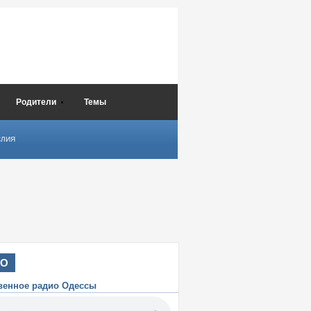
Родители
Темы
СЛИЯ
ИО
венное радио Одессы