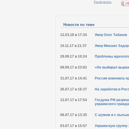
Распечатать
Новости по теме
12.03.18 в 17:34
Умер Олег Табаков
10.11.17 в 21:37
Умер Михаил Задор
29.09.17 в 10:24
Проблемы идеологи
08.09.17 в 23:02
«Не выбирал выраж
31.07.17 в 14:41
Россия изменила п
26.07.17 в 16:37
На заработки в Рос
12.07.17 в 17:54
Госдума РФ разреши
украинского гражд
06.07.17 в 13:35
С шумом и с пылью
03.07.17 в 15:57
Украинскую группу 