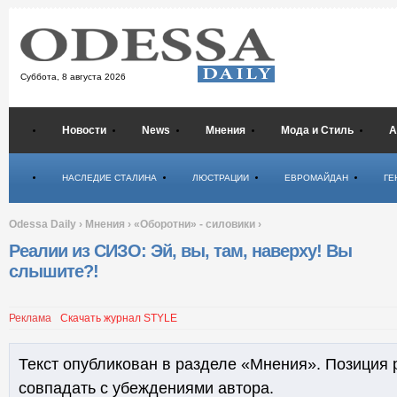
Суббота,
8 августа 2026
Новости
News
Мнения
Мода и Стиль
А
Психология
НАСЛЕДИЕ СТАЛИНА
ЛЮСТРАЦИИ
ЕВРОМАЙДАН
ГЕ
Odessa Daily
›
Мнения
›
«Оборотни» - силовики
›
Реалии из СИЗО: Эй, вы, там, наверху! Вы
слышите?!
Реклама
Скачать журнал STYLE
Текст опубликован в разделе «Мнения». Позиция 
совпадать с убеждениями автора.