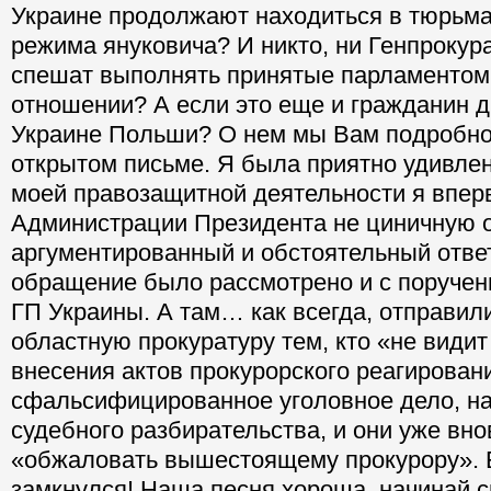
Украине продолжают находиться в тюрьм
режима януковича? И никто, ни Генпрокура
спешат выполнять принятые парламентом 
отношении? А если это еще и гражданин 
Украине Польши? О нем мы Вам подробно
открытом письме. Я была приятно удивлена
моей правозащитной деятельности я впер
Администрации Президента не циничную о
аргументированный и обстоятельный отве
обращение было рассмотрено и с поручен
ГП Украины. А там… как всегда, отправили
областную прокуратуру тем, кто «не види
внесения актов прокурорского реагирован
сфальсифицированное уголовное дело, на
судебного разбирательства, и они уже вн
«обжаловать вышестоящему прокурору». Б
замкнулся! Наша песня хороша, начинай с