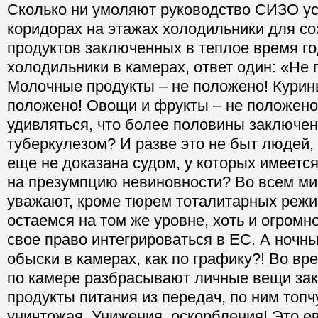
Сколько ни умоляют руководство СИЗО ус
коридорах на этажах холодильники для с
продуктов заключенных в теплое время го
холодильники в камерах, ответ один: «Не 
Молочные продукты – не положено! Курин
положено! Овощи и фрукты – не положено
удивляться, что более половины заключе
туберкулезом? И разве это не быт людей,
еще не доказана судом, у которых имеетс
на презумпцию невиновности? Во всем ми
уважают, кроме тюрем тоталитарных режи
остаемся на том же уровне, хоть и огромн
свое право интегрироваться в ЕС. А ночн
обыски в камерах, как по графику?! Во вр
по камере разбрасывают личные вещи за
продукты питания из передач, по ним топч
уничтожая. Унижения, оскорбления! Это е