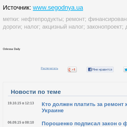
Источник:
www.segodnya.ua
метки:
нефтепродукты
;
ремонт
;
финансирован
дороги
;
налог
;
акцизный налог
;
законопроект
;
Odessa Daily
Распечатать
Новости по теме
19.10.15 в 12:13
Кто должен платить за ремонт
Украине
06.09.15 в 08:10
Порошенко подписал закон о 