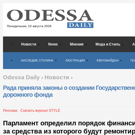
Понедельник,
10 августа 2026
Новости
News
Мнения
Мода и Стиль
А
Психология
НАСЛЕДИЕ СТАЛИНА
ЛЮСТРАЦИИ
ЕВРОМАЙДАН
ГЕ
Odessa Daily
›
Новости
›
Рада приняла законы о создании Государствен
дорожного фонда
Реклама
Скачать журнал STYLE
Парламент определил порядок финанс
за средства из которого будут ремонти