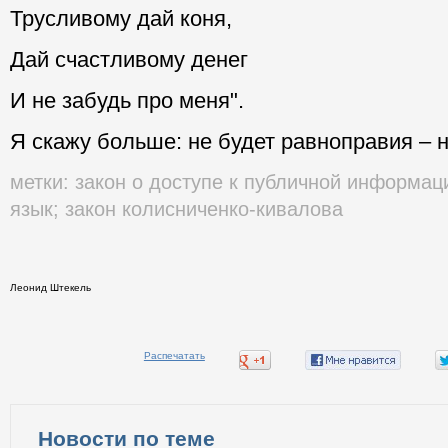
Трусливому дай коня,
Дай счастливому денег
И не забудь про меня".
Я скажу больше: не будет равноправия – н
метки:
закон о доступе к публичной информац
язык
;
закон колисниченко-кивалова
Леонид Штекель
Распечатать
Новости по теме