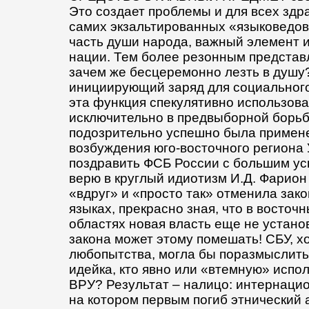
Это создает проблемы и для всех здр
самих экзальтированных «языковедов»
часть души народа, важный элемент
нации. Тем более резонным представл
зачем же бесцеремонно лезть в душу?
инициирующий заряд для социальног
эта функция спекулятивно использов
исключительно в предвыборной борьбе
подозрительно успешно была примен
возбуждения юго-восточного региона 
поздравить ФСБ России с большим усп
верю в круглый идиотизм И.Д. Фарион 
«вдруг» и «просто так» отменила зак
языках, прекрасно зная, что в восточ
областях новая власть еще не устано
закона может этому помешать! СБУ, хо
любопытства, могла бы поразмыслить:
идейка, кто явно или «втемную» испо
ВРУ? Результат – налицо: интернаци
на котором первым погиб этнический 