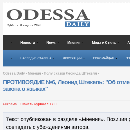
Суббота,
8 августа 2026
Новости
News
Мнения
Мода и Стиль
А
Психология
НАСЛЕДИЕ СТАЛИНА
ЛЮСТРАЦИИ
ЕВРОМАЙДАН
ГЕ
Odessa Daily
›
Мнения
›
Полу сказки Леонида Штекеля
›
ПРОТИВОЯДИЕ №6, Леонид Штекель: "Об отме
закона о языках"
Реклама
Скачать журнал STYLE
Текст опубликован в разделе «Мнения». Позиция 
совпадать с убеждениями автора.