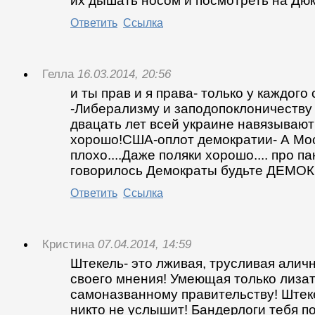
их дышать носом и посмотреть на Дюк
Ответить
Ссылка
Гелла
16.03.2014, 20:56
и ты прав и я права- только у каждого
-Либерализму и заподопоклоничеству не
двацать лет всей украине навязывают
хорошо!США-оплот демократии- А Мос
плохо....Даже поляки хорошо.... про па
говорилось Демократы будьте ДЕМО
Ответить
Ссылка
Кристина
07.04.2014, 14:59
Штекель- это лживая, трусливая али
своего мнения! Умеющая только лизат
самоназванному правительству! Штек
никто не услышит! Бандерлоги тебя по