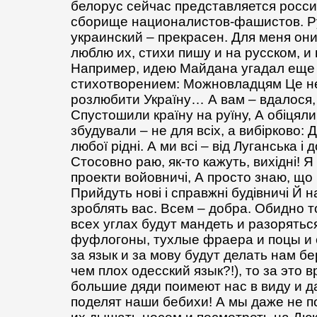
белорус сейчас представляется росс
сборище националистов-фашистов. Ру
украинский – прекрасен. Для меня он
люблю их, стихи пишу и на русском, и
Например, идею Майдана угадал еще 
стихотворением: Можновладцям Це н
розлюбити Україну… А вам – вдалося, 
Спустошили країну на руїну, А обіцяли 
збудували – не для всіх, а вибірково: 
любої рідні. А ми всі – від Луганська і 
Стосовно раю, як-то кажуть, вихідні! 
проекти войовничі, А просто знаю, що
Прийдуть нові і справжні будівничі Й 
зроблять вас. Всем – добра. Обидно т
всех углах будут мандеть и разорять
фуфлогоны, тухлые фраера и поцы и
за язык и за мову будут делать нам б
чем плох одесский язык?!), то за это в
большие дяди поимеют нас в виду и д
поделят наши бебихи! А мы даже не 