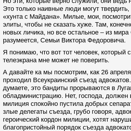
Но эти, которые верно служили, они ведь 
Это только наивные люди могут твердить, 
«хунта с Майдана». Милые, мои, посмотри
элиты, чтобы не сказать хуже. Там, конечн
новых личика, но все остальное – из мира 
разумеется, Семьи Виктора Федоровича.
Я понимаю, что вот тот человек, который с
телеэкрана мне может не поверить.
А давайте ка мы посмотрим, как 26 апрел
проходил Всеукраинский съезд адвокатов.
думаете, это бандиты прорываются в Луг
обладминистрацию. Нет, господа, должен 
милиция спокойно пустила добрых сепарат
злые делегаты съезда, грубо говоря, адв
героический кордон милиции, хотят наруш
благопристойный порядок съезда адвокатов