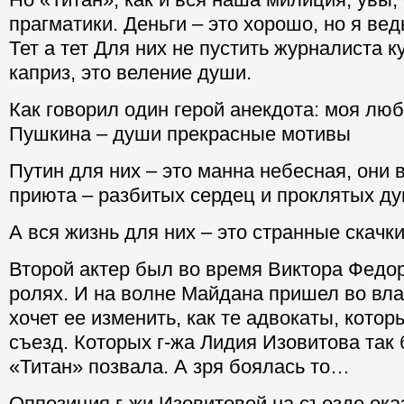
прагматики. Деньги – это хорошо, но я вед
Тет а тет Для них не пустить журналиста к
каприз, это веление души.
Как говорил один герой анекдота: моя лю
Пушкина – души прекрасные мотивы
Путин для них – это манна небесная, они 
приюта – разбитых сердец и проклятых ду
А вся жизнь для них – это странные скачк
Второй актер был во время Виктора Федо
ролях. И на волне Майдана пришел во влас
хочет ее изменить, как те адвокаты, котор
съезд. Которых г-жа Лидия Изовитова так 
«Титан» позвала. А зря боялась то…
Оппозиция г-жи Изовитовой на съезде ок