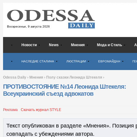
Воскресенье,
9 августа 2026
Новости
News
Мнения
Мода и Стиль
А
Психология
НАСЛЕДИЕ СТАЛИНА
ЛЮСТРАЦИИ
ЕВРОМАЙДАН
ГЕ
Odessa Daily
›
Мнения
›
Полу сказки Леонида Штекеля
›
ПРОТИВОСТОЯНИЕ №14 Леонида Штекеля:
Всеукраинский съезд адвокатов
Реклама
Скачать журнал STYLE
Текст опубликован в разделе «Мнения». Позиция 
совпадать с убеждениями автора.