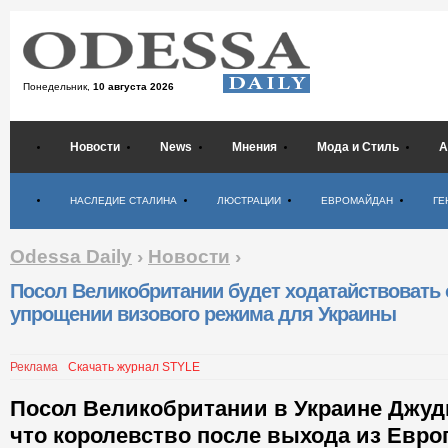
Понедельник,
10 августа 2026
Новости
News
Мнения
Мода и Стиль
А
Психология
НАСЛЕДИЕ СТАЛИНА
ЛЮСТРАЦИИ
ЕВРОМАЙДАН
ГЕ
Odessa Daily
›
Новости
›
Посол Великобритании будет ходатайствовать 
упрощении визового режима для Украины
Реклама
Скачать журнал STYLE
Посол Великобритании в Украине Джуди
что королевство после выхода из Евро