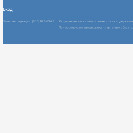
Вход
Телефон редакции: (063) 994-63-77
Редакц
При пер