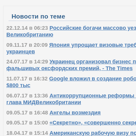
Новости по теме
22.12.14 в 06:23
Российские богачи массово уе
Великобританию
09.11.17 в 20:09
Япония упрощает визовые тре
украинцев
24.07.17 в 14:29
Украинец организовал бизнес 
фальшивых оксфордских премий, - The Times
11.07.17 в 16:32
Google вложил в создание роб
$800 тыс
06.07.17 в 13:36
Антикоррупционные реформы в
глава МИДВеликобритании
09.05.17 в 16:48
Ангелы возмездия
09.05.17 в 15:00
«Секретно», «совершенно секр
18.04.17 в 15:14
Американскую рабочую визу по