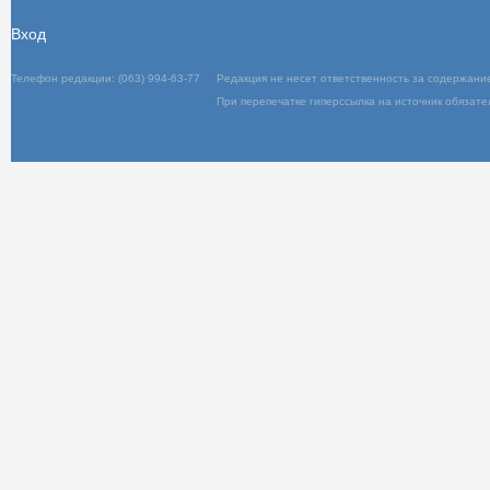
Вход
Телефон редакции: (063) 994-63-77
Редакц
При пер