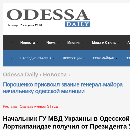
Пятница,
7 августа 2026
Новости
News
Мнения
Мода и Стиль
А
Психология
НАСЛЕДИЕ СТАЛИНА
ЛЮСТРАЦИИ
ЕВРОМАЙДАН
ГЕ
Odessa Daily
›
Новости
›
Порошенко присвоил звание генерал-майора
начальнику одесской милиции
Реклама
Скачать журнал STYLE
Начальник ГУ МВД Украины в Одесской
Лорткипанидзе получил от Президента