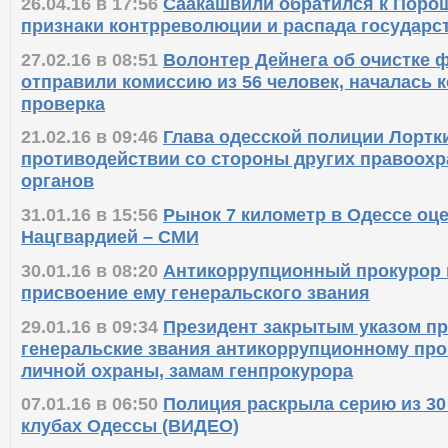
26.04.16 в 17:56
Саакашвили обратился к Порош
признаки контрреволюции и распада государс
27.02.16 в 08:51
Волонтер Дейнега об очистке 
отправили комиссию из 56 человек, началась 
проверка
21.02.16 в 09:46
Глава одесской полиции Лортк
противодействии со стороны других правоох
органов
31.01.16 в 15:56
Рынок 7 километр в Одессе оц
Нацгвардией – СМИ
30.01.16 в 08:20
Антикоррупционный прокурор
присвоение ему генеральского звания
29.01.16 в 09:34
Президент закрытым указом п
генеральские звания антикоррупционному про
личной охраны, замам генпрокурора
07.01.16 в 06:50
Полиция раскрыла серию из 30
клубах Одессы (ВИДЕО)