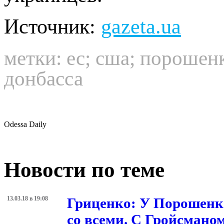
Источник:
gazeta.ua
метки:
ес
;
сша
;
порошен
донбасса
Odessa Daily
Новости по теме
13.03.18 в 19:08
Гриценко: У Порошенко
со всеми. С Гройсмано