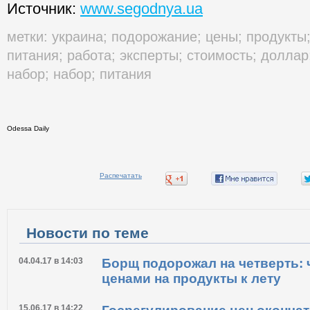
Источник:
www.segodnya.ua
метки:
украина
;
подорожание
;
цены
;
продукты
питания
;
работа
;
эксперты
;
стоимость
;
доллар
набор
;
набор
;
питания
Odessa Daily
Распечатать
Новости по теме
04.04.17 в 14:03
Борщ подорожал на четверть: ч
ценами на продукты к лету
15.06.17 в 14:22