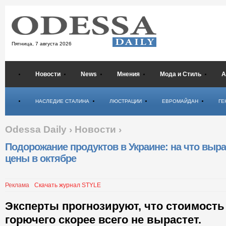
Пятница,
7 августа 2026
Новости
News
Мнения
Мода и Стиль
А
Психология
НАСЛЕДИЕ СТАЛИНА
ЛЮСТРАЦИИ
ЕВРОМАЙДАН
ГЕ
Odessa Daily
›
Новости
›
Подорожание продуктов в Украине: на что выра
цены в октябре
Реклама
Скачать журнал STYLE
Эксперты прогнозируют, что стоимость
горючего скорее всего не вырастет.