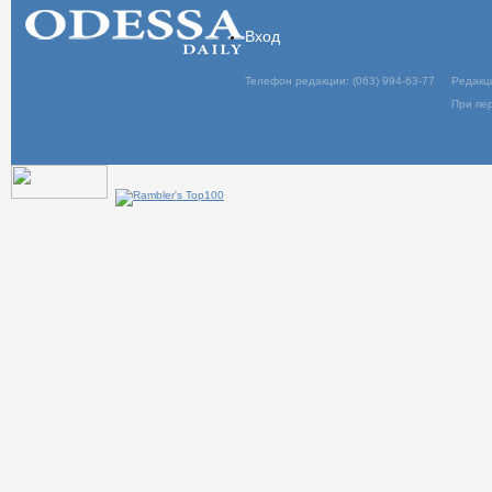
Вход
Телефон редакции: (063) 994-63-77
Редакц
При пер