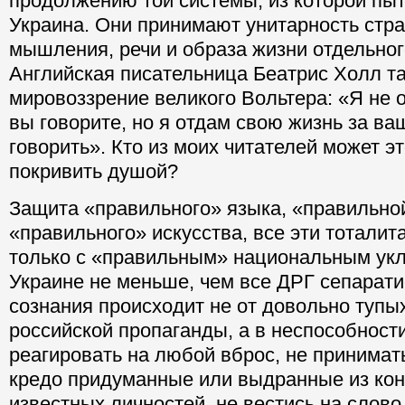
продолжению той системы, из которой пы
Украина. Они принимают унитарность стра
мышления, речи и образа жизни отдельног
Английская писательница Беатрис Холл т
мировоззрение великого Вольтера: «Я не о
вы говорите, но я отдам свою жизнь за ва
говорить». Кто из моих читателей может эт
покривить душой?
Защита «правильного» языка, «правильной
«правильного» искусства, все эти тоталит
только с «правильным» национальным ук
Украине не меньше, чем все ДРГ сепарати
сознания происходит не от довольно тупы
российской пропаганды, а в неспособност
реагировать на любой вброс, не принимат
кредо придуманные или выдранные из кон
известных личностей, не вестись на слово