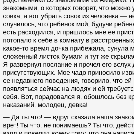
знакомыми, о которых говорят, что можно 
совка, а вот убрать совок из человека — 
случилось, что ребенок мой, будучи ребен
есть расходился, и пришлось мне ее прис
потопало к себе в комнату в расстроенных
какое-то время дочка прибежала, сунула м
сложенный листок бумаги и тут же скрылас
Я развернул послание и прочел его вслух 
присутствующих. Мое чадо приносило изв
ее недавнего поведения, говорило, что ей
появляться сейчас на людях и ей требуетс
себя. Вот, порадовался я, обошлось без к
наказаний, молодец, девка!
— Да ты что! — вдруг сказала наша знако
врет! Ты что, не понимаешь? Ты что, дейст
взял и поверил всему тому, что она напи