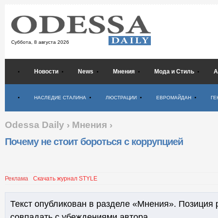
Суббота,
8 августа 2026
Новости
News
Мнения
Мода и Стиль
А
Психология
НАСЛЕДИЕ СТАЛИНА
ЛЮСТРАЦИИ
ЕВРОМАЙДАН
ГЕ
Odessa Daily
›
Мнения
›
Почему не стоит бороться с коррупцией
Реклама
Скачать журнал STYLE
Текст опубликован в разделе «Мнения». Позиция 
совпадать с убеждениями автора.