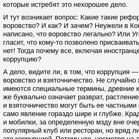
которые истребят это нехорошее дело.
И тут возникает вопрос: Какие такие реф
воровство? И как? И зачем? Неужели в Ко
написано, что воровство легально? Или У
гласит, что кому-то позволено присваиват
нет! Тогда почему все, включая иностранц
коррупцию?
А дело, видите ли, в том, что коррупция —
воровство и взяточничество. Не случайно 
имеются специальные термины, древние к
же буквально означает разврат, растление
и взяточничество могут быть ее частными
само явление гораздо шире и глубже. Кра
и мобилки, за определенную мзду вне оче
популярный клуб или ресторан, но вряд ли
это коррупцией. Потому что, несмотря на