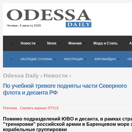
Четверг,
6 августа 2026
Новости
News
Мнения
Мода и Стиль
А
Психология
НАСЛЕДИЕ СТАЛИНА
ЛЮСТРАЦИИ
ЕВРОМАЙДАН
ГЕ
Odessa Daily
›
Новости
›
По учебной тревоге подняты части Северного
флота и десанта РФ
Реклама
Скачать журнал STYLE
Помимо подразделений ЮВО и десанта, в рамках стр
"тренировки" российской армии в Баренцевом море 
корабельные группировки