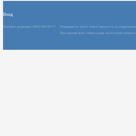
Вход
Телефон редакции: (063) 994-63-77
Редакц
При пер