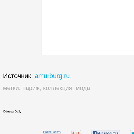
Источник:
amurburg.ru
метки:
париж
;
коллекция
;
мода
Odessa Daily
Распечатать