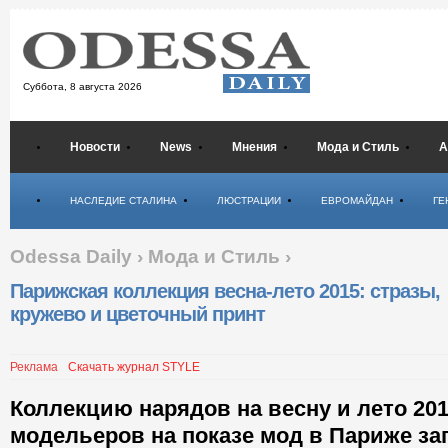
Суббота,
8 августа 2026
Новости
News
Мнения
Мода и Стиль
А
Психология
НАСЛЕДИЕ СТАЛИНА
ЛЮСТРАЦИИ
ЕВРОМАЙДАН
ГЕ
Odessa Daily
›
Мода и Стиль
›
Парижская коллекция весна-лето 2015: стразы,
кружево и цветочный принт
Реклама
Скачать журнал STYLE
Коллекцию нарядов на весну и лето 201
модельеров на показе мод в Париже за