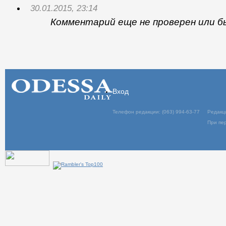
30.01.2015, 23:14
Комментарий еще не проверен или б
Вход
Телефон редакции: (063) 994-63-77
Редакц
При пер