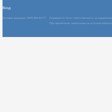
Вход
Телефон редакции: (063) 994-63-77
Редакц
При пер