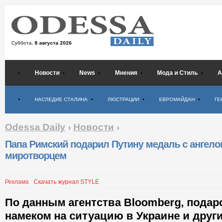
Суббота,
8 августа 2026
Новости
News
Мнения
Мода и Стиль
А
Психология
НАСЛЕДИЕ СТАЛИНА
ЛЮСТРАЦИИ
ЕВРОМАЙДАН
ГЕ
Odessa Daily
›
Новости
›
Папа Римский подарил Путину медаль с ангело
миротворцем
Реклама
Скачать журнал STYLE
По данным агентства Bloomberg, подар
намеком на ситуацию в Украине и друг