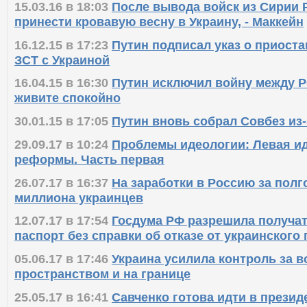
15.03.16 в 18:03
После вывода войск из Сирии 
принести кровавую весну в Украину, - Маккейн
16.12.15 в 17:23
Путин подписал указ о приоста
ЗСТ с Украиной
16.04.15 в 16:30
Путин исключил войну между Р
живите спокойно
30.01.15 в 17:05
Путин вновь собрал Совбез из
29.09.17 в 10:24
Проблемы идеологии: Левая ид
реформы. Часть первая
26.07.17 в 16:37
На заработки в Россию за полг
миллиона украинцев
12.07.17 в 17:54
Госдума РФ разрешила получат
паспорт без справки об отказе от украинского
05.06.17 в 17:46
Украина усилила контроль за 
пространством и на границе
25.05.17 в 16:41
Савченко готова идти в прези