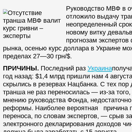
Руководство МВФ в о
отложило выдачу тра
неопределенный срок.
новому витку девальв
прогнозам экспертов
рынка, осенью курс доллара в Украине мо
пределах 27—30 грн/$.
ПРИЧИНЫ.
Последний раз
Украина
получ
год назад: $1,4 млрд пришли нам 4 августа 
скрылись в резервах Нацбанка. С тех пор
транша не раз переносилась — из-за того, 
мнению руководства Фонда, недостаточно
реформы. Наиболее вероятная причина 
переноса, по словам экспертов, — срыв з
электронного декларирования доходов чин
должна была заработать с 15 августа.