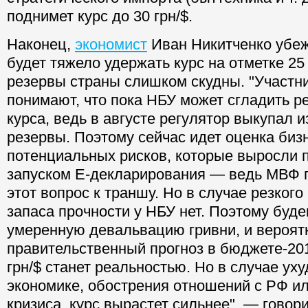
поднимет курс до 30 грн/$.
Наконец,
экономист
Иван Никитченко убеж
будет тяжело удержать курс на отметке 2
резервы страны слишком скудны. "Участн
понимают, что пока НБУ может сгладить р
курса, ведь в августе регулятор выкупал 
резервы. Поэтому сейчас идет оценка биз
потенциальных рисков, которые выросли 
запуском Е-декларирования — ведь МВФ 
этот вопрос к траншу. Но в случае резкого
запаса прочности у НБУ нет. Поэтому буде
умеренную девальвацию гривни, и вероятн
правительственный прогноз в бюджете-201
грн/$ станет реальностью. Но в случае ух
экономике, обострения отношений с РФ ил
кризиса, курс вырастет сильнее", — говор