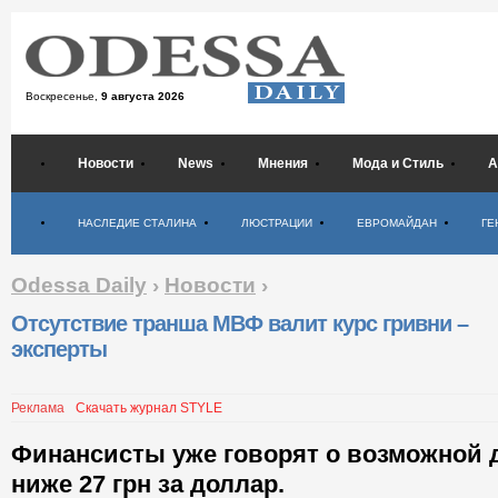
Воскресенье,
9 августа 2026
Новости
News
Мнения
Мода и Стиль
А
Психология
НАСЛЕДИЕ СТАЛИНА
ЛЮСТРАЦИИ
ЕВРОМАЙДАН
ГЕ
Odessa Daily
›
Новости
›
Отсутствие транша МВФ валит курс гривни –
эксперты
Реклама
Скачать журнал STYLE
Финансисты уже говорят о возможной
ниже 27 грн за доллар.