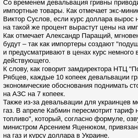
Со временем девальвация гривны приводит
импортные товары. Как отмечает экс-мини
Виктор Суслов, если курс доллара вырос 
на такой же процент вырастут цены на им
Как отмечает Александр Паращий, мгнове
будут – так как импортеры создают "поду
и предусматривают в ценах курс немного 
действующего.
К слову, как говорит замдиректора НТЦ "П
Рябцев, каждые 10 копеек девальвации г
экономические обоснования поднимать ст
на АЗС на 7 копеек.
Также из-за девальвации для украинцев 
газ. В апреле Кабмин пересмотрит тариф 
топливо", который, согласно формуле, оз
министром Арсением Яценюком, привязан
на газ и курсу доллара в Украине.