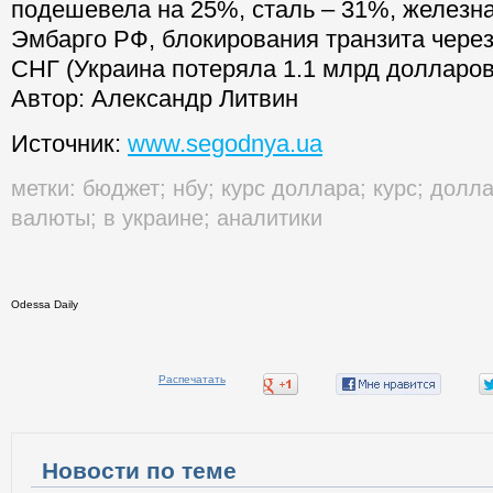
подешевела на 25%, сталь – 31%, железна
Эмбарго РФ, блокирования транзита чере
СНГ (Украина потеряла 1.1 млрд долларов
Автор: Александр Литвин
Источник:
www.segodnya.ua
метки:
бюджет
;
нбу
;
курс доллара
;
курс
;
долл
валюты
;
в украине
;
аналитики
Odessa Daily
Распечатать
Новости по теме