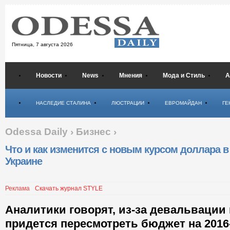
Пятница,
7 августа 2026
Новости
News
Мнения
Мода и Стиль
А
Психология
НАСЛЕДИЕ СТАЛИНА
ЛЮСТРАЦИИ
ЕВРОМАЙДАН
ГЕ
Odessa Daily
›
Бизнес
›
Что и как изменится с новым курсом доллара в
Украине
Реклама
Скачать журнал STYLE
Аналитики говорят, из-за девальвации
придется пересмотреть бюджет на 2016-