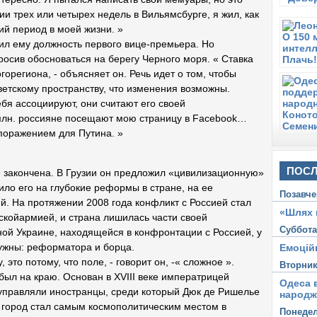
и трех или четырех недель в Вильямсбурге, я жил, как
ий период в моей жизни. »
ил ему должность первого вице-премьера. Но
осив обосноваться на берегу Черного моря. « Ставка
горегиона, - объясняет он. Речь идет о том, чтобы
ветскому пространству, что изменения возможны.
бя ассоциируют, они считают его своей
млн. россияне посещают мою страницу в Facebook…
 поражением для Путина. »
ПОСЛ
 закончена. В Грузии он предложил «цивилизационную»
ило его на глубокие реформы в стране, на ее
Позавче
й. На протяжении 2008 года конфликт с Россией стал
«Шлях 
скойармией, и страна лишилась части своей
Суббот
ой Украине, находящейся в конфронтации с Россией, у
ужны: реформатора и борца.
Емоцій
это потому, что поле, - говорит он, -« сложное ».
Вторни
был на краю. Основан в XVIII веке императрицей
Одеса в
з управляли иностранцы, среди который Дюк де Ришелье
народж
 город стал самым космополитическим местом в
Понеде