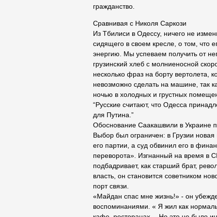
гражданство.
Сравнивая с Николя Саркози
Из Тбилиси в Одессу, ничего не изм
сидящего в своем кресле, о том, что 
энергию. Мы успеваем получить от нег
грузинский хлеб с молниеносной скор
несколько фраз на борту вертолета, ко
невозможно сделать на машине, так к
ночью в холодных и грустных помещен
“Русские считают, что Одесса принадл
для Путина.”
Обоснование Саакашвили в Украине пр
Выбор был ограничен: в Грузии новая 
его партии, а суд обвинил его в фина
переворота». Изгнанный на время в СШ
подбадривает, как старший брат, рев
власть, он становится советником но
порт связи.
«Майдан спас мне жизнь!» - он убежд
воспоминаниями. « Я жил как нормаль
кафе, ресторанах… Но это не было ин