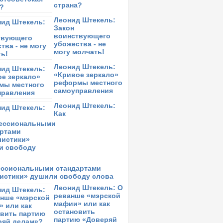
страна?
Леонид Штекель:
Закон
воинствующего
убожества - не
могу молчать!
Леонид Штекель:
«Кривое зеркало»
реформы местного
самоуправления
Леонид Штекель:
Как
ссиональными стандартами
истики» душили свободу слова
Леонид Штекель: О
реванше «мэрской
мафии» или как
остановить
партию «Доверяй