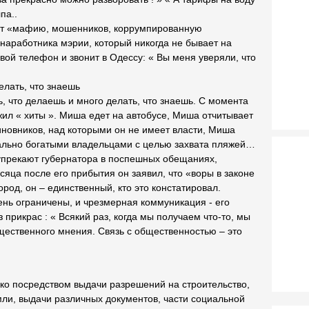
па..
яет «мафию, мошенников, коррумпированную
аработника мэрии, который никогда не бывает на
вой телефон и звонит в Одессу: « Вы меня уверяли, что
елать, что знаешь
, что делаешь и много делать, что знаешь. С момента
ил « хиты ». Миша едет на автобусе, Миша отчитывает
новников, над которыми он не имеет власти, Миша
ально богатыми владельцами с целью захвата пляжей…
 упрекают губернатора в поспешных обещаниях,
сяца после его прибытия он заявил, что «воры в законе
род, он – единственный, кто это констатировал.
ень ограничены, и чрезмерная коммуникация - его
 прикрас : « Всякий раз, когда мы получаем что-то, мы
щественного мнения. Связь с общественностью – это
ко посредством выдачи разрешений на строительство,
ли, выдачи различных документов, части социальной