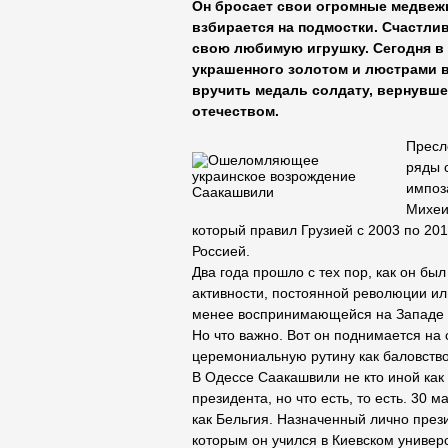
Он бросает свои огромные медвежьи
взбирается на подмостки. Счастлив
свою любимую игрушку. Сегодня в 
украшенного золотом и люстрами 
вручить медаль солдату, вернувше
отечеством.
Пресл
ряды 
импоза
Михеи
который правил Грузией с 2003 по 20
Россией.
Два года прошло с тех пор, как он бы
активности, постоянной революции и
менее воспринимающейся на Западе в
Но что важно. Вот он поднимается на 
церемониальную рутину как баловство
В Одессе Саакашвили не кто иной как
президента, но что есть, то есть. 30 
как Бельгия. Назначенный лично пре
которым он учился в Киевском универс