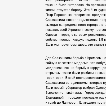
тоже не было интересно. На протяжени
хиппи, отпустил бороду. Это был худш
Петр Порошенко, говорит он, предлож
Саакашвили отверг предложение, попр
выходит за пределы этого города и это
показать всей Украине и всему постсо
Одесса – город, с которым россиянесе
собственностью. Каждую неделю 1,5 
Если мы преуспеем здесь, это станет
Для Саакашвили борьба с Кремлем не
войну с советской моделью, что побуд
модернизацию, на борьбу с коррупцие
открытым: танки были разбиты россий
территории. В этой послереволюционн
Саакашвили есть дипломы, которые н
Если новый губернатор выбрал Одессу, 
Выражение - эвфимизм. Город всегда 
Екатериной II, городом несколько ра
и граф де Ланжерон. Благодаря порту