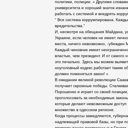
политики, полиции. « Другими словам
университета и хороший знаток изнанк
работать с системой и внедрять корру
“ Вся система коррумпирована. Кажд
вредительства.”
И, несмотря на обещания Майдана, ус
Украине, если человек не имеет лично
места, ничего невозможно, -убежден 
Каждый чиновник имеет неограниченн
властью, чем президент. И от самого 
это печально. Здесь мы можем выявит
ноуголовный кодекс работает таким об
должен поменяться закон! »
В ожидании великой революции Саака
получает скромные победы. Сталкивая
Порошенко и играет со своей позиции,
проголосовать за необходимые законы
которые делают невозможным доступ 
множество в одесском регионе.
Когда процессы замедляются, губернат
надлежащей правовой базы, но при по
примеру ранее построенных в Грузии,