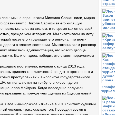
енилось: мы не спрашиваем Михеила Саакашвили, мирно
его сравнивают с Николя Саркози за его кипящую
о несколько слов за столом, в то время как он естсвой
остью, прежде чем испариться. Мы схватываем на лету
торый несет его к границам его региона, что почти
ак дороги в плохом состоянии. Мы заканчиваем разговор
иях областной администрации, его нового дворца.
ежитим. Если он здесь победит, это станет поражением
оходило постепенно, начиная с конца 2013 года.
власть привела к политической вендетте против него и
нсовых преступлениях и в «попытке государственного
А, он появляется на трибуне в Киеве, где он
«профе
олюционеров Майдана. Когда последние получили
журнал
вого президента, прежде чем сделать из Одессы новый
ен. Свое нью-йоркское изгнание в 2013 считает худшими
ный человек,- рассказывает он. Проводил время в
тересно. Я пытался написать свои мемуары, но это