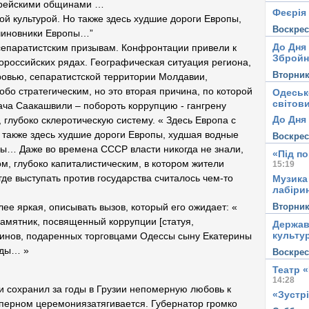
еврейскими общинами …
Феєрія
ой культурой. Но также здесь худшие дороги Европы,
Воскре
чиновники Европы…”
До Дня
сепаратистским призывам. Конфронтации привели к
Збройн
ророссийских рядах. Географическая ситуация региона,
Вторни
ровью, сепаратистской территории Молдавии,
бо стратегическим, но это вторая причина, по которой
Одеськ
світови
дача Саакашвили – побороть коррупцию - гангрену
До Дня 
 глубоко склеротическую систему. « Здесь Европа с
 также здесь худшие дороги Европы, худшая водные
Воскре
пы… Даже во времена СССР власти никогда не знали,
«Під п
м, глубоко капиталистическим, в котором жители
15:19
де выступать против государства считалось чем-то
Музика
лабірин
Вторни
ее яркая, описывать вызов, который его ожидает: «
памятник, посвященный коррупции [статуя,
Держав
культу
инов, подаренных торговцами Одессы сыну Екатерины
нды… »
Воскре
Театр 
14:28
 сохранил за годы в Грузии непомерную любовь к
«Зустрі
перном церемониязатягивается. Губернатор громко