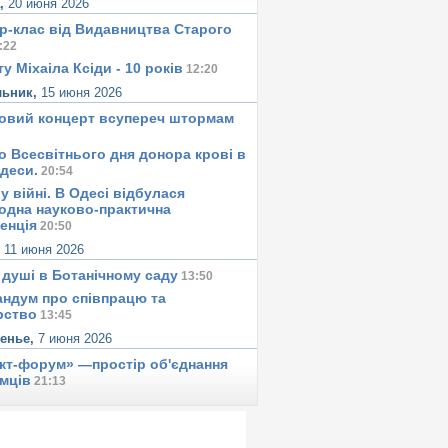
а,
20 июня 2026
р-клас від Видавництва Старого
:22
у Міхаіла Ксіди - 10 років
12:20
льник,
15 июня 2026
овий концерт всупереч штормам
о Всесвітнього дня донора крові в
Одеси.
20:54
у вiйнi. В Одесi вiдбулася
одна науково-практична
енція
20:50
,
11 июня 2026
 душi в Ботанiчному саду
13:50
ндум про співпрацю та
рство
13:45
сенье,
7 июня 2026
ект-форум» —простір об'єднання
мців
21:13