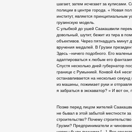
шагает, затем исчезает за кулисами. 
полиции в центре города. « Новая по
институт, является принципиальным у
грузинскую модель.
С улыбкой до ушей Саакашвили пере
довольный, шутит, бежит из тира в п
объективов. Через пятнадцать минут 
вручения медалей. В Грузии президен
Здесь –ничего подобного. Его маленьк
адаптироваться к любым его фантази
Спустя несколько дней губернатор по
границе с Румынией. Конвой 4х4 несе
останавливается на несколько секунд 
из машины, пожимает руки и отправля
я забраться в экскаватор? » И вот он
Позже перед лицом жителей Саакашви
не бывал в этой забытой местности за
строительство? Почему строительство 
Грузии? Предприниматели и чиновник
нормы были лучшими […]. Все средств