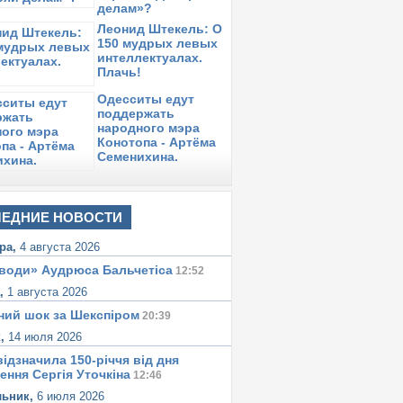
делам»?
Леонид Штекель: О
150 мудрых левых
интеллектуалах.
Плачь!
Одесситы едут
поддержать
народного мэра
Конотопа - Артёма
Семенихина.
ЕДНИЕ НОВОСТИ
ра,
4 августа 2026
води» Аудрюса Бальчетiса
12:52
а,
1 августа 2026
ний шок за Шекспіром
20:39
к,
14 июля 2026
ідзначила 150-річчя від дня
ення Сергія Уточкіна
12:46
льник,
6 июля 2026