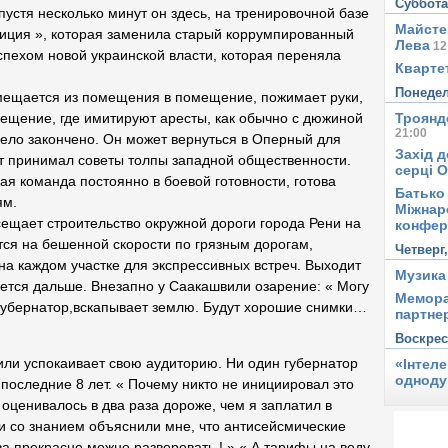
Суббот
Спустя несколько минут он здесь, на тренировочной базе
Майсте
лиция », которая заменила старый коррумпированный
Лева
12
спехом новой украинской власти, которая переняла
Квартет
Понеде
мещается из помещения в помещение, пожимает руки,
Троянд
омещение, где имитируют аресты, как обычно с дюжиной
21:00
дело закончено. Он может вернуться в Оперный для
Захід д
т принимал советы толпы западной общественности.
серці 
ая команда постоянно в боевой готовности, готова
Батько 
ям.
Міжнар
сещает строительство окружной дороги города Рени на
конфер
тся на бешенной скорости по грязным дорогам,
Четверг
на каждом участке для экспрессивных встреч. Выходит
Музика
ется дальше. Внезапно у Саакашвили озарение: « Могу
Мемора
, губернатор,вскапывает землю. Будут хорошие снимки…
партне
Воскре
ли успокаивает свою аудиторию. Ни один губернатор
«Інтел
одноду
 последние 8 лет. « Почему никто не инициировал это
оценивалось в два раза дороже, чем я заплатил в
и со знанием объяснили мне, что антисейсмические
а прекрасно можно разворовать ! » « А тарифы на воду