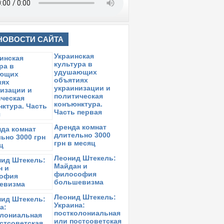
НОВОСТИ САЙТА
Украинская
культура в
удушающих
объятиях
украинизации и
политическая
конъюнктура.
Часть первая
Аренда комнат
длительно 3000
грн в месяц
Леонид Штекель:
Майдан и
философия
большевизма
Леонид Штекель:
Украина:
постколониальная
или постсоветская