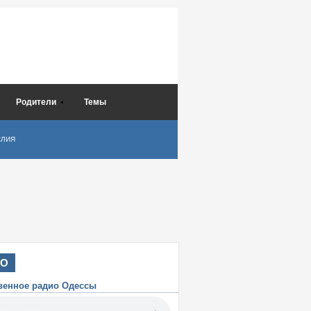
Родители
Темы
СЛИЯ
ИО
венное радио Одессы