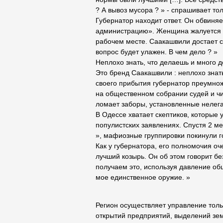
? А вывоз мусора ? » - спрашивает тол
Губернатор находит ответ. Он обвин
администрацию». Женщина жалуется н
рабочем месте. Саакашвили достает с
вопрос будет улажен. В чем дело ? »
Неплохо знать, что делаешь и много д
Это бренд Саакашвили : неплохо знать
своего прибытия губернатор преумнож
на общественном собрании судей и чи
ломает заборы, установленные нелег
В Одессе хватает скептиков, которые
популистских заявлениях. Спустя 2 ме
», мафиозные группировки покинули го
Как у губернатора, его полномочия оч
лучший козырь. Он об этом говорит без
получаем это, используя давление об
мое единственное оружие. »
Регион осуществляет управление толь
открытий предприятий, выделений зем