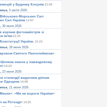
 емоцій у Будинку Клоунів
21:50
сенье,
5 июля 2026
 Військово-Морських Сил
их Сил України
12:07
к,
30 июня 2026
е корiння фотомайстрiв зі
м iм'ям
21:25
Конституцiї України.
21:23
сенье,
28 июня 2026
окровом Святого Пантелеймона»
 Шопена ожила у лавандовому
тi
14:24
к,
23 июня 2026
ні стипендії видатним діячам
ри Одещини
14:08
сенье,
21 июня 2026
«Маски»: «Ми не вороги України»
ч на Ротонді»
14:25