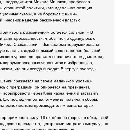
и, - подводит итог Михаил Минаков, профессор
и украинской политики, -это идеальная позиция
пционные схемы, а не бороться с ними».
ый чиновник наделен бесконечной властью
тойчивость к изменениям остается сильной. « В
й заинтересованности, чтобы что-то сдвинулось с
Михеил Саакашвили. - Вся система коррумпирована.
ую власть, каждый сельский совет наделен большей
низшего уровня до правительства ничего не двигается,
ь коррумпированных чиновников и избранников,
разом, что они всегда выходят. В первую очередь,
швили сражается на своем маленьком уровне и
сь с преградами, он опирается на президента
 чтобыпровести через Киев назначения и заставить
. Его последняя битва: отменить правила и сборы,
на рынок мелким производителям вина, которых
ор применяет силу. 16 октября он открыл, в обход всей
ддержке президента, центр административных услуг, по
 целью которого станет централизация