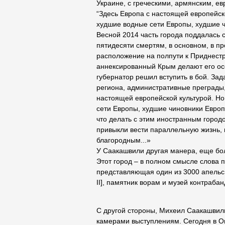
Украине, с греческими, армянским, 
“Здесь Европа с настоящей европейск
худшие водные сети Европы, худшие 
Весной 2014 часть города поддалась 
пятидесяти смертям, в основном, в п
расположение на полпути к Приднест
аннексированный Крым делают его осо
губернатор решил вступить в бой. За
региона, административные преграды,
настоящей европейской культурой. Но
сети Европы, худшие чиновники Евро
что делать с этим иностранным городо
привыкли вести параллельную жизнь, г
благородным...»
У Саакашвили другая манера, еще бол
Этот город – в полном смысле слова 
представляющая один из 3000 апельс
II], памятник ворам и музей контраба
С другой стороны, Михеил Саакашвили
камерами выступлениям. Сегодня в О