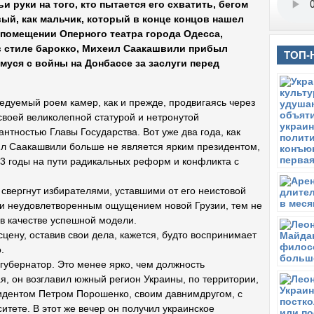
 руки на того, кто пытается его схватить, бегом
ый, как мальчик, который в конце концов нашел
помещении Оперного театра города Одесса,
в стиле барокко, Михеил Саакашвили прибыл
ТОП-
муся с войны на Донбассе за заслуги перед
едуемый роем камер, как и прежде, продвигаясь через
своей великолепной статурой и нетронутой
нтностью Главы Государства. Вот уже два года, как
л Саакашвили больше не является ярким президентом,
13 годы на пути радикальных реформ и конфликта с
л свергнут избирателями, уставшими от его неистовой
ли неудовлетворенным ощущением новой Грузии, тем не
 качестве успешной модели.
сцену, оставив свои дела, кажется, будто воспринимает
.
 губернатор. Это менее ярко, чем должность
мая, он возглавил южный регион Украины, по территории,
зидентом Петром Порошенко, своим давнимдругом, с
итете. В этот же вечер он получил украинское