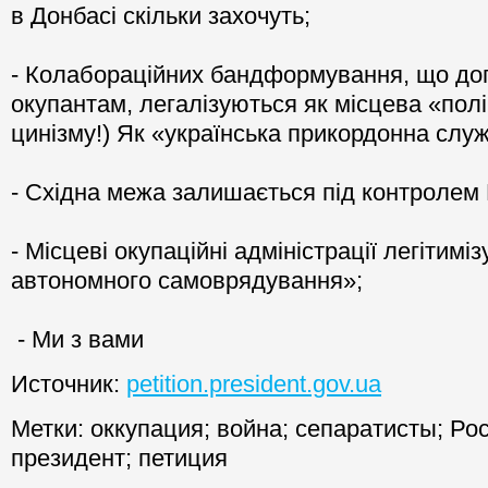
в Донбасі скільки захочуть;
- Колабораційних бандформування, що до
окупантам, легалізуються як місцева «поліц
цинізму!) Як «українська прикордонна слу
- Східна межа залишається під контролем
- Місцеві окупаційні адміністрації легітимі
автономного самоврядування»;
- Ми з вами
Источник:
petition.president.gov.ua
Метки:
оккупация
;
война
;
сепаратисты
;
Ро
президент
;
петиция