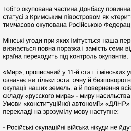
Тобто окупована частина Донбасу повинна 
статусі з Кримським півостровом як «терит
тимчасово окупована Російською Федерац
Мінські угоди при яких імітується наша пер
визнається повна поразка і замість семи в
країна переходить під контроль окупантів.
«Мир», прописаний у 11-й статті мінських уг
означає не тільки остаточну й безповоротн
окупації наших земель, а й повернення всіє
складу «русского мира» - миру насильства 
Умови «конституційної автономії» «ДЛНР»
перекладі на зрозумілу мову наступне:
- Російські окупаційні війська нікуди не й