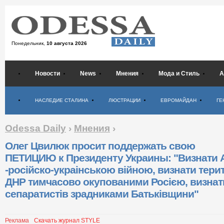
Понедельник,
10 августа 2026
Новости
News
Мнения
Мода и Стиль
А
Психология
НАСЛЕДИЕ СТАЛИНА
ЛЮСТРАЦИИ
ЕВРОМАЙДАН
ГЕ
Odessa Daily
›
Мнения
›
Олег Цвилюк просит поддержать свою
ПЕТИЦИЮ к Президенту Украины: "Визнати 
-російско-украінською війною, визнати терит
ДНР тимчасово окупованими Росією, визнат
сепаратистів зрадниками Батьківщини"
Реклама
Скачать журнал STYLE