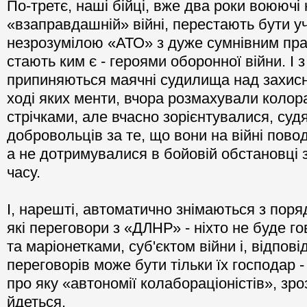
По-третє, наші бійці, вже два роки воюючі 
«взаправдашній» війні, перестають бути 
незрозумілою «АТО» з дуже сумнівним пра
стають ким є - героями оборонної війни. І 
припиняються маячні судилища над захисн
ході яких менти, вчора розмахували коло
стрічками, але вчасно зорієнтувалися, судя
добровольців за те, що вони на війні повод
а не дотримувалися в бойовій обстановці 
часу.
І, нарешті, автоматично знімаються з поря
які переговори з «ДЛНР» - ніхто не буде г
та маріонетками, суб'єктом війни і, відпові
переговорів може бути тільки їх господар - 
про яку «автономії колабораціоністів», зро
йдеться.