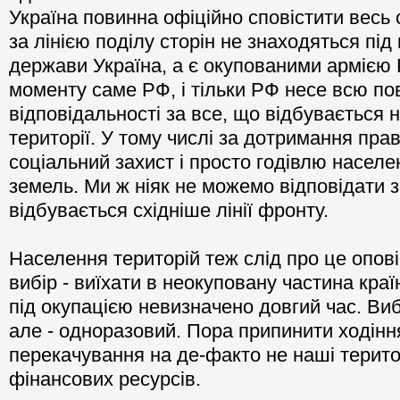
Україна повинна офіційно сповістити весь с
за лінією поділу сторін не знаходяться пі
держави Україна, а є окупованими армією Р
моменту саме РФ, і тільки РФ несе всю по
відповідальності за все, що відбувається 
території. У тому числі за дотримання пра
соціальний захист і просто годівлю насел
земель. Ми ж ніяк не можемо відповідати 
відбувається східніше лінії фронту.
Населення територій теж слід про це опові
вибір - виїхати в неокуповану частина кра
під окупацією невизначено довгий час. Ви
але - одноразовий. Пора припинити ходіння
перекачування на де-факто не наші територ
фінансових ресурсів.