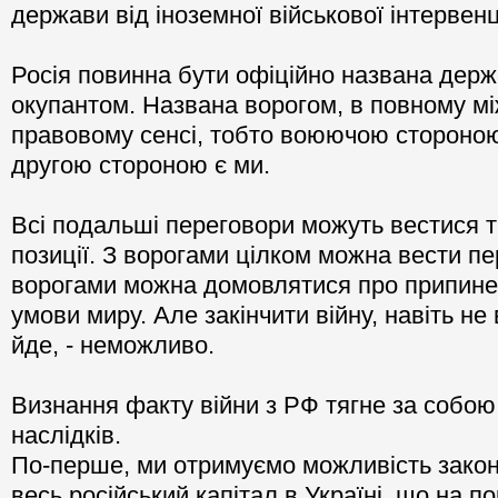
держави від іноземної військової інтервенці
Росія повинна бути офіційно названа дер
окупантом. Названа ворогом, в повному м
правовому сенсі, тобто воюючою стороною у
другою стороною є ми.
Всі подальші переговори можуть вестися ті
позиції. З ворогами цілком можна вести пе
ворогами можна домовлятися про припинен
умови миру. Але закінчити війну, навіть н
йде, - неможливо.
Визнання факту війни з РФ тягне за собою
наслідків.
По-перше, ми отримуємо можливість закон
весь російський капітал в Україні, що на п