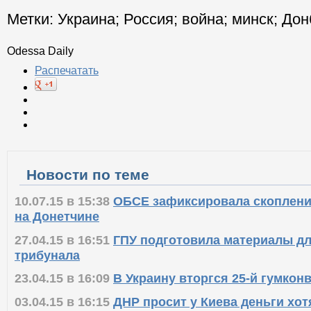
Метки:
Украина
;
Россия
;
война
;
минск
;
Дон
Odessa Daily
Распечатать
Новости по теме
10.07.15 в 15:38
ОБСЕ зафиксировала скоплени
на Донетчине
27.04.15 в 16:51
ГПУ подготовила материалы дл
трибунала
23.04.15 в 16:09
В Украину вторгся 25-й гумкон