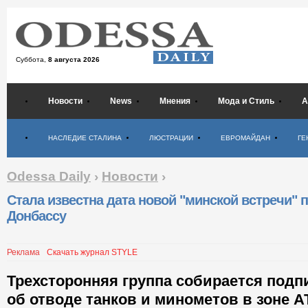
Суббота,
8 августа 2026
Новости
News
Мнения
Мода и Стиль
А
Психология
НАСЛЕДИЕ СТАЛИНА
ЛЮСТРАЦИИ
ЕВРОМАЙДАН
ГЕ
Odessa Daily
›
Новости
›
Стала известна дата новой "минской встречи" 
Донбассу
Реклама
Скачать журнал STYLE
Трехсторонняя группа собирается подп
об отводе танков и минометов в зоне А