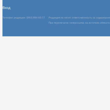
Вход
Телефон редакции: (063) 994-63-77
Редакц
При пер