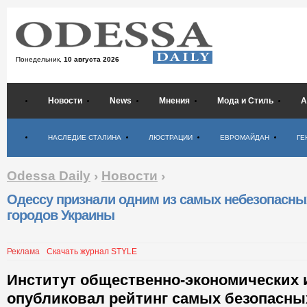
Понедельник,
10 августа 2026
Новости
News
Мнения
Мода и Стиль
А
Психология
НАСЛЕДИЕ СТАЛИНА
ЛЮСТРАЦИИ
ЕВРОМАЙДАН
ГЕ
Odessa Daily
›
Новости
›
Одессу признали одним из самых небезопасны
городов Украины
Реклама
Скачать журнал STYLE
Институт общественно-экономических
опубликовал рейтинг самых безопасны