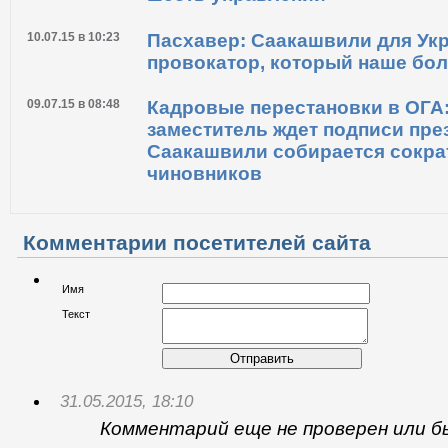
24.07.15 в 07:41
Саакашвили предложил замен
экономического развития
14.07.15 в 07:12
Саакашвили решил ликвидиро
шесть управлений
10.07.15 в 10:23
Пасхавер: Саакашвили для Укр
провокатор, который наше бол
09.07.15 в 08:48
Кадровые перестановки в ОГА
заместитель ждет подписи през
Саакашвили собирается сокра
чиновников
Комментарии посетителей сайта
Имя
Текст