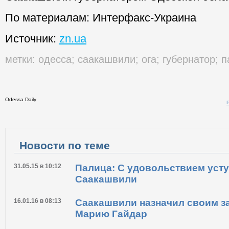
Накануне Кабмин предложил президенту н
Саакашвили губернатором Одесской обла
По материалам: Интерфакс-Украина
Источник:
zn.ua
метки:
одесса
;
саакашвили
;
ога
;
губернатор
;
п
Odessa Daily
Распечатать
Новости по теме
31.05.15 в 10:12
Палица: С удовольствием уст