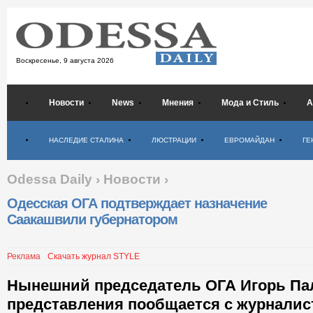
Воскресенье,
9 августа 2026
Новости
News
Мнения
Мода и Стиль
А
Психология
НАСЛЕДИЕ СТАЛИНА
ЛЮСТРАЦИИ
ЕВРОМАЙДАН
ГЕ
Odessa Daily
›
Новости
›
Одесская ОГА подтверждает назначение
Саакашвили губернатором
Реклама
Скачать журнал STYLE
Нынешний председатель ОГА Игорь Па
представления пообщается с журналис