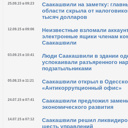
Саакашвили
16.01.16 в 08:13
Саакашвили назначил своим з
Марию Гайдар
25.09.15 в 09:23
Саакашвили на заметку: глав
области скрыла от налоговико
тысяч долларов
12.09.15 в 09:06
Неизвестные взломали аккаунт
электронные ящики членам к
Саакашвили
03.09.15 в 10:41
Люди Саакашвили в здании од
успокаивали разъяренного на
подзатыльниками
05.08.15 в 11:21
Саакашвили открыл в Одесско
«Антикоррупционный офис»