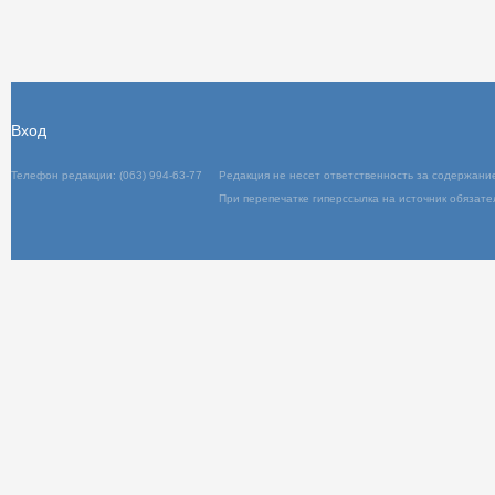
Отправить
31.05.2015, 18:10
Комментарий еще не проверен или б
Вход
Телефон редакции: (063) 994-63-77
Редакц
При пер