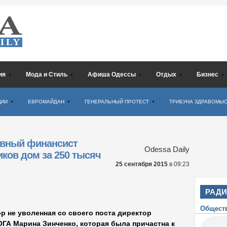
ия
Мода и Стиль
Афиша Одессы
Отдых
Бизнес
ЦИИ
ЕВРОМАЙДАН
ГЕНЕРАЛЬНЫЙ ПРОТЕСТ
ТРИБУНА ЗДРАВОМЫ
авный финансист
Odessa Daily
иков дом за 250 тысяч
25 сентября 2015
в 09:23
РАД
Общест
р не уволенная со своего поста директор
ГА Марина Зинченко, которая была причастна к