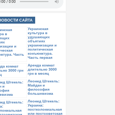
НОВОСТИ САЙТА
Украинская
культура в
удушающих
объятиях
украинизации и
политическая
конъюнктура.
Часть первая
Аренда комнат
длительно 3000
грн в месяц
Леонид Штекель:
Майдан и
философия
большевизма
Леонид Штекель:
Украина:
постколониальная
или постсоветская