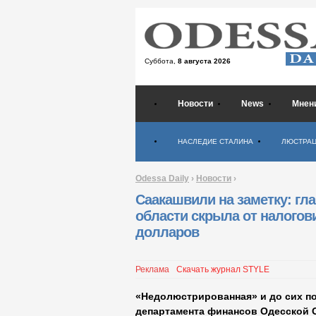
Суббота,
8 августа 2026
Новости
News
Мнен
Психология
НАСЛЕДИЕ СТАЛИНА
ЛЮСТРА
Odessa Daily
›
Новости
›
Саакашвили на заметку: гл
области скрыла от налогов
долларов
Реклама
Скачать журнал STYLE
«Недолюстрированная» и до сих по
департамента финансов Одесской О