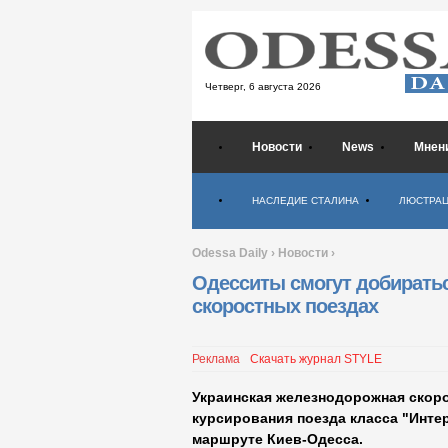
Четверг,
6 августа 2026
Новости
News
Мнен
Психология
НАСЛЕДИЕ СТАЛИНА
ЛЮСТРА
Odessa Daily
›
Новости
›
Одесситы смогут добиратьс
скоростных поездах
Реклама
Скачать журнал STYLE
Украинская железнодорожная скоро
курсирования поезда класса "Инте
маршруте Киев-Одесса.