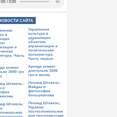
НОВОСТИ САЙТА
Украинская
культура в
удушающих
объятиях
украинизации и
политическая
конъюнктура.
Часть первая
Аренда комнат
длительно 3000
грн в месяц
Леонид Штекель:
Майдан и
философия
большевизма
Леонид Штекель:
Украина:
постколониальная
или постсоветская