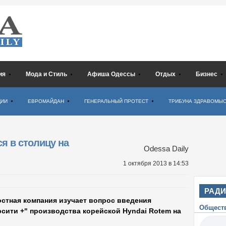
ия
Мода и Стиль
Афиша Одессы
Отдых
Бизнес
ЦИИ
ЕВРОМАЙДАН
ГЕНЕРАЛЬНЫЙ ПРОТЕСТ
ТРИБУНА ЗДРАВОМЫ
я в столицу на
Odessa Daily
1 октября 2013
в 14:53
РАД
стная компания изучает вопрос введения
Общест
рсити +" производства корейской Hyndai Rotem на