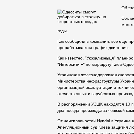
Об эт
Согла
может
годы.
Как сообщили в компании, все еще п
прорабатывается график движения.
Как известно, "Укрзализныця" планиро
"Интерсити +" по маршруту Киев-Одес
Украинская железнодорожная скоростн
Министерства инфраструктуры Украин
организацией эксплуатации и техниче
отечественных и зарубежных произво
В распоряжении УЗШК находятся 10 по
два поезда производства чешской ком
От неисправностей Hyndai в Украине 
Апелляционный суд Киева защитил люд
тех, кто может столкнуться с этим в б