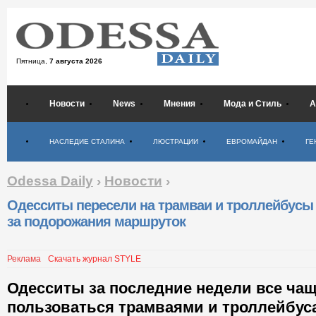
Пятница,
7 августа 2026
Новости
News
Мнения
Мода и Стиль
А
Психология
НАСЛЕДИЕ СТАЛИНА
ЛЮСТРАЦИИ
ЕВРОМАЙДАН
ГЕ
Odessa Daily
›
Новости
›
Одесситы пересели на трамваи и троллейбусы 
за подорожания маршруток
Реклама
Скачать журнал STYLE
Одесситы за последние недели все чащ
пользоваться трамваями и троллейбуса