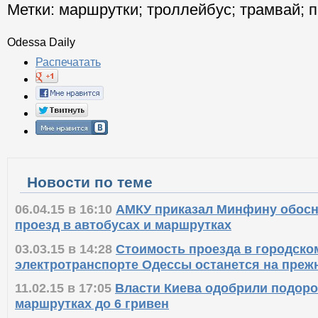
Метки:
маршрутки
;
троллейбус
;
трамвай
;
п
Odessa Daily
Распечатать
Новости по теме
06.04.15 в 16:10
АМКУ приказал Минфину обосн
проезд в автобусах и маршрутках
03.03.15 в 14:28
Стоимость проезда в городско
электротранспорте Одессы останется на преж
11.02.15 в 17:05
Власти Киева одобрили подоро
маршрутках до 6 гривен