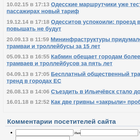
10.02.15 в 17:13
Одесские маршрутчики уже тес
пассажирах новый тариф
19.12.14 в 17:18
Одесситов успокоили: проезд 
повышать не будут
20.09.13 в 11:59
Мининфраструктуры придумало
трамваи и троллейбусы за 15 лет
05.09.13 в 16:55
Кабмин обещает городам более
трамваев и троллейбусов за пять лет
04.09.13 в 17:05
Бесплатный общественный тра
тренд в городах ЕС
26.08.13 в 14:06
Съездить в Ильичёвск стало д
16.01.18 в 12:52
Как две гривны «закрыли» про
Комментарии посетителей сайта
Имя