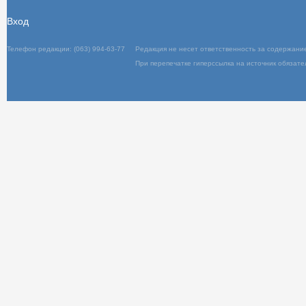
Вход
Телефон редакции: (063) 994-63-77
Редакц
При пер