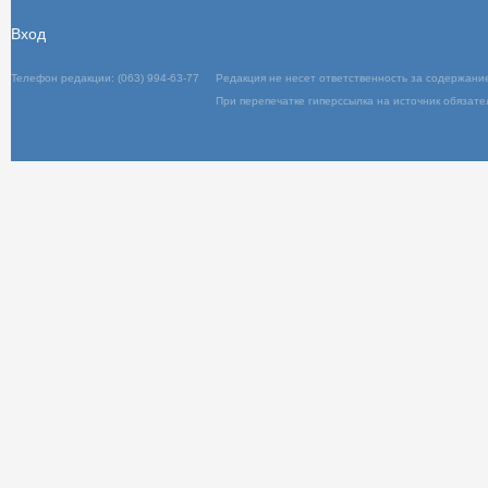
Вход
Телефон редакции: (063) 994-63-77
Редакц
При пер