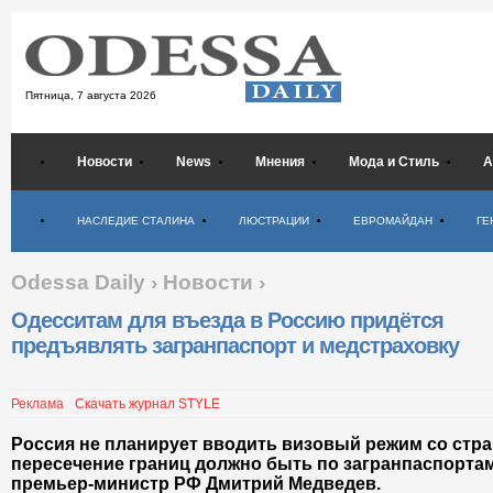
Пятница,
7 августа 2026
Новости
News
Мнения
Мода и Стиль
А
Психология
НАСЛЕДИЕ СТАЛИНА
ЛЮСТРАЦИИ
ЕВРОМАЙДАН
ГЕ
Odessa Daily
›
Новости
›
Одесситам для въезда в Россию придётся
предъявлять загранпаспорт и медстраховку
Реклама
Скачать журнал STYLE
Россия не планирует вводить визовый режим со стра
пересечение границ должно быть по загранпаспортам
премьер-министр РФ Дмитрий Медведев.