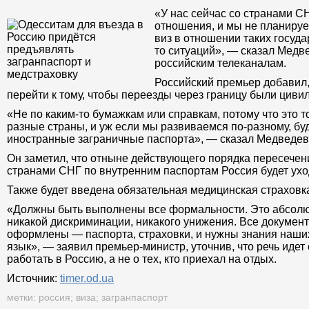
«У нас сейчас со странами С
отношения, и мы не планируе
виз в отношении таких государ
то ситуаций», — сказал Медв
российским телеканалам.
Российский премьер добавил,
перейти к тому, чтобы переезды через границу были цив
«Не по каким-то бумажкам или справкам, потому что это
разные страны, и уж если мы развиваемся по-разному, б
иностранные заграничные паспорта», — сказал Медведев
Он заметил, что отныне действующего порядка пересечен
странами СНГ по внутренним паспортам Россия будет ухо
Также будет введена обязательная медицинская страховка
«Должны быть выполнены все формальности. Это абсолют
никакой дискриминации, никакого унижения. Все докумен
оформлены — паспорта, страховки, и нужны знания наши
язык», — заявил премьер-министр, уточнив, что речь идет 
работать в Россию, а не о тех, кто приехал на отдых.
Источник:
timer.od.ua
метки:
россия
;
виза
;
загранпаспорт