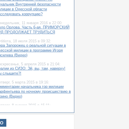
ачальник Внутренней безопасности
олиции в Одесской области
асследовать коррупцию?
онедельник,
11 января 2016
в 22:00:
ело Орлова. Часть 6-ая. ПРИМОРСКИЙ
УД ПРОДОЛЖАЕТ ТРУДИТЬСЯ
уббота,
18 июля 2015
в 09:32:
ера Запорожец о реальной ситуации в
десской милиции в программе Игоря
исилева (Видео)
оскресенье,
5 апреля 2015
в 21:04:
алии из СИЗО: Эй, вы, там, наверху!
ы слышите?!
етверг,
5 марта 2015
в 19:16:
омментарии начальника гор милиции
арфентьева по ночному происшествию в
зино (Видео)
етверг,
8 января 2015
в 15:11:
ергей Максимюк: Одесская милиция
нформирует
ИО
уббота,
27 декабря 2014
в 15:21:
еонид Штекель: Как я прогулялся в