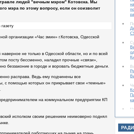
 травле людей "вечным мэром" Котовска. Мы
н
ого мэра по этому вопросу, если он соизволит
п
р
П
Д
С
ой организации «Час змин» г.Котовска, Одесской
С
В
о
наверное не только в Одесской области, но и по всей
К
этом посту бессменно, наладил прочные «связи»,
нно беззаконие в городе и воровать бюджетные деньги.
В
Ре
В
енно расправа. Ведь ему подчинены все
ы, с помощью которых он прикрывает свои «темные»
Ч
.
К
П
 предпринимателем на коммунальном предприятии КП
ка
Ч
С
товский исполком своим решением неимоверно поднял
и
ынке.
РАД
С
Л
дпринимателей работающих на рынке на грань