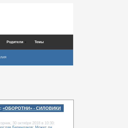
Родители
Темы
СЛИЯ
:
«ОБОРОТНИ» - СИЛОВИКИ
торник,
30 октября 2018
в 10:30:
рослав Берендаков: Может ли