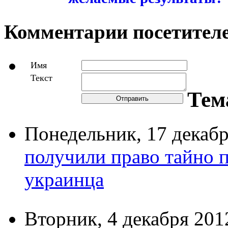
19.12.13 в 14:08
Адвокатское сообщест
забастовку в поддержк
26.12.12 в 12:04
План правовых реформ
желаемые результаты?
Комментарии посетителе
Имя
Текст
Тем
Отправить
Понедельник,
17 декаб