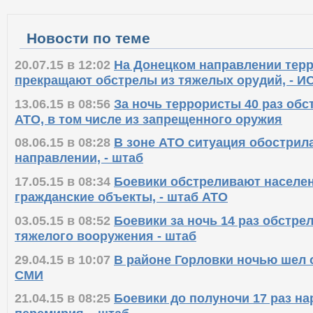
Новости по теме
20.07.15 в 12:02
На Донецком направлении тер
прекращают обстрелы из тяжелых орудий, - И
13.06.15 в 08:56
За ночь террористы 40 раз об
АТО, в том числе из запрещенного оружия
08.06.15 в 08:28
В зоне АТО ситуация обострил
направлении, - штаб
17.05.15 в 08:34
Боевики обстреливают населе
гражданские объекты, - штаб АТО
03.05.15 в 08:52
Боевики за ночь 14 раз обстре
тяжелого вооружения - штаб
29.04.15 в 10:07
В районе Горловки ночью шел 
СМИ
21.04.15 в 08:25
Боевики до полуночи 17 раз н