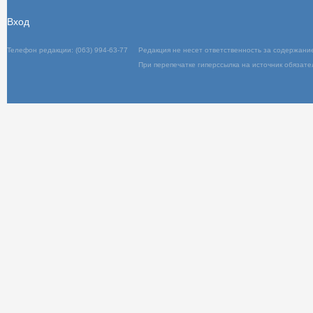
Вход
Телефон редакции: (063) 994-63-77
Редакц
При пер