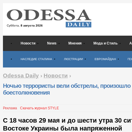
Суббота,
8 августа 2026
Новости
News
Мнения
Мода и Стиль
А
Психология
НАСЛЕДИЕ СТАЛИНА
ЛЮСТРАЦИИ
ЕВРОМАЙДАН
ГЕ
Odessa Daily
›
Новости
›
Ночью террористы вели обстрелы, произошло
боестолкновения
Реклама
Скачать журнал STYLE
С 18 часов 29 мая и до шести утра 30 с
Востоке Украины была напряженной