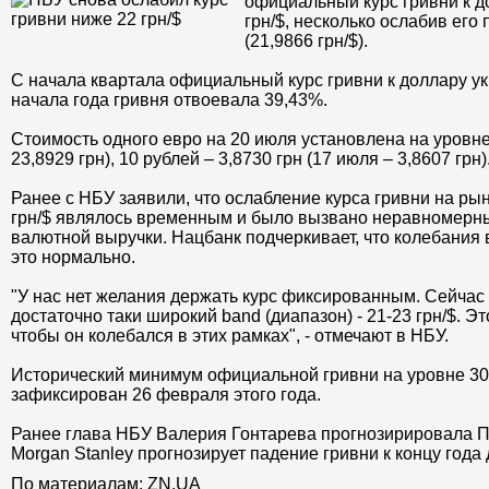
официальный курс гривни к д
грн/$, несколько ослабив его
(21,9866 грн/$).
С начала квартала официальный курс гривни к доллару ук
начала года гривня отвоевала 39,43%.
Стоимость одного евро на 20 июля установлена на уровне 
23,8929 грн), 10 рублей – 3,8730 грн (17 июля – 3,8607 грн)
Ранее с НБУ заявили, что ослабление курса гривни на рынк
грн/$ являлось временным и было вызвано неравномерн
валютной выручки. Нацбанк подчеркивает, что колебания в
это нормально.
"У нас нет желания держать курс фиксированным. Сейчас 
достаточно таки широкий band (диапазон) - 21-23 грн/$. Эт
чтобы он колебался в этих рамках", - отмечают в НБУ.
Исторический минимум официальной гривни на уровне 30,
зафиксирован 26 февраля этого года.
Ранее глава НБУ Валерия Гонтарева прогнозирировала П
Morgan Stanley прогнозирует падение гривни к концу года 
По материалам: ZN.UA