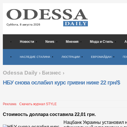
Суббота,
8 августа 2026
Новости
News
Мнения
Мода и Стиль
А
Психология
НАСЛЕДИЕ СТАЛИНА
ЛЮСТРАЦИИ
ЕВРОМАЙДАН
ГЕ
Odessa Daily
›
Бизнес
›
НБУ снова ослабил курс гривни ниже 22 грн/$
Реклама
Скачать журнал STYLE
Стоимость доллара составила 22,01 грн.
Нацбанк Украины установил н