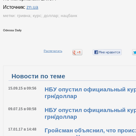
Источник:
zn.ua
метки:
гривна
;
курс
;
доллар
;
нацбанк
Odessa Daily
Распечатать
Новости по теме
15.09.15 в 09:56
НБУ опустил официальный курс
грн/доллар
09.07.15 в 08:58
НБУ опустил официальный курс
грн/доллар
17.01.17 в 14:48
Гройсман объяснил, что проис