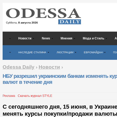
Суббота,
8 августа 2026
Новости
News
Мнения
Мода и Стиль
А
Психология
НАСЛЕДИЕ СТАЛИНА
ЛЮСТРАЦИИ
ЕВРОМАЙДАН
ГЕ
Odessa Daily
›
Новости
›
НБУ разрешил украинским банкам изменять ку
валют в течение дня
Реклама
Скачать журнал STYLE
С сегодняшнего дня, 15 июня, в Украин
менять курсы покупки/продажи валюты 