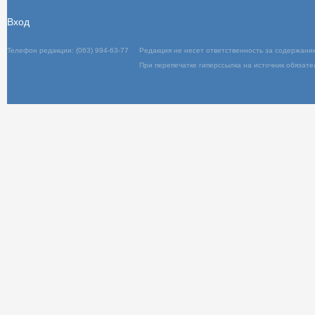
Вход
Телефон редакции: (063) 994-63-77
Редакц
При пер