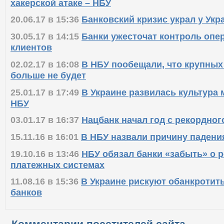
хакерской атаке – НБУ
20.06.17 в 15:36
Банковский кризис украл у Ук
30.05.17 в 14:15
Банки ужесточат контроль опе
клиентов
02.02.17 в 16:08
В НБУ пообещали, что крупных
больше не будет
25.01.17 в 17:49
В Украине развилась культура 
НБУ
03.01.17 в 16:37
Нацбанк начал год с рекордног
15.11.16 в 16:01
В НБУ назвали причину падени
19.10.16 в 13:46
НБУ обязал банки «забыть» о 
платежных системах
11.08.16 в 15:36
В Украине рискуют обанкротит
банков