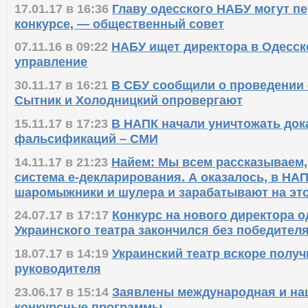
17.01.17 в 16:36
Главу одесского НАБУ могут п
конкурсе, — общественный совет
07.11.16 в 09:22
НАБУ ищет директора в Одесск
управление
30.11.17 в 16:21
В СБУ сообщили о проведении 
Сытник и Холодницкий опровергают
15.11.17 в 17:23
В НАПК начали уничтожать док
фальсификаций – СМИ
14.11.17 в 21:23
Найем: Мы всем рассказываем, 
система е-декларирования. А оказалось, в НА
шаромыжники и шулера и зарабатывают на эт
24.07.17 в 17:17
Конкурс на нового директора о
Украинского театра закончился без победител
18.07.17 в 14:19
Украинский театр вскоре получ
руководителя
23.06.17 в 15:14
Заявлены международная и на
конкурсные программы