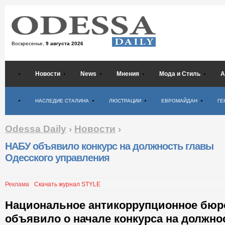
Воскресенье,
9 августа 2026
Новости
News
Мнения
Мода и Стиль
А
Психология
НАСЛЕДИЕ СТАЛИНА
ЛЮСТРАЦИИ
ЕВРОМАЙДАН
ГЕ
Odessa Daily
›
Новости
›
НАБУ объявило конкурс на должность главы
Одесского управления
Реклама
Скачать журнал STYLE
Национальное антикоррупционное бюр
объявило о начале конкурса на должно