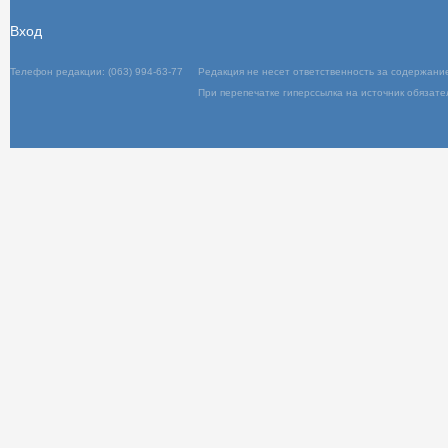
Вход
Телефон редакции: (063) 994-63-77
Редакц
При пер