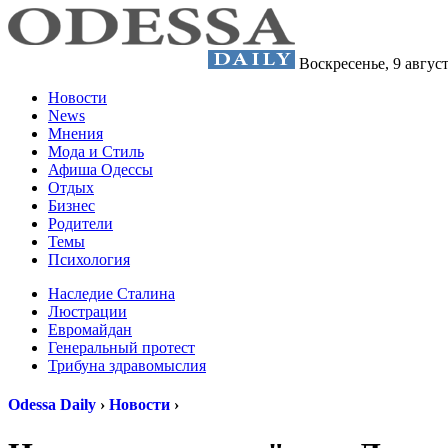
Воскресенье,
9 авгус
Новости
News
Мнения
Мода и Стиль
Афиша Одессы
Отдых
Бизнес
Родители
Темы
Психология
Наследие Сталина
Люстрации
Евромайдан
Генеральный протест
Трибуна здравомыслия
Odessa Daily
›
Новости
›