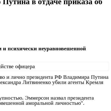
 Путина в отдаче приказа об
м и психически неуравновешенной
тво и лично президента РФ Владимира Путина
лександра Литвиненко убили агенты Кремля
тупностью. Эммерсон назвал президента
овешенной аморальной личностью".