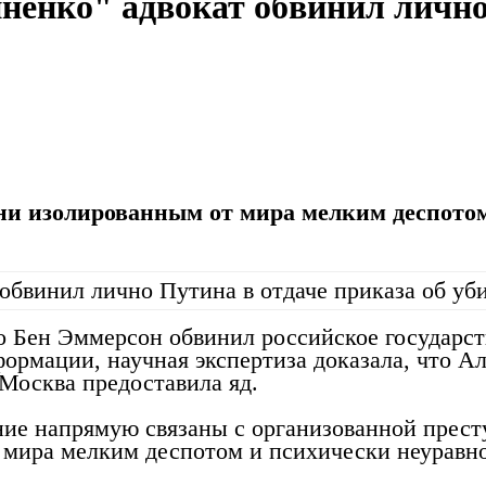
ненко" адвокат обвинил лично
ни изолированным от мира мелким деспото
ко Бен Эммерсон обвинил российское государс
ормации, научная экспертиза доказала, что А
Москва предоставила яд.
ние напрямую связаны с организованной прес
 мира мелким деспотом и психически неуравн